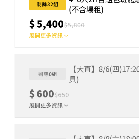
名後視為您已同意上述規則。
剩餘32組
(不含場租)
$
5,400
$
5,800
展開更多資訊
可預約以下地點信義、民權西路站、內湖、士林、
您安排合適的教練教學。
【大直】8/6(四)17:
剩餘0組
具)
$
600
$
650
展開更多資訊
｜單人報名方案說明｜ 本體驗課程採4人開班，
樂趣！ 如人數未達開班門檻，或因天候不佳無法如期
完成後，如因天候因素無法上課，僅提供課程延期
【大直】8/8(六)18: