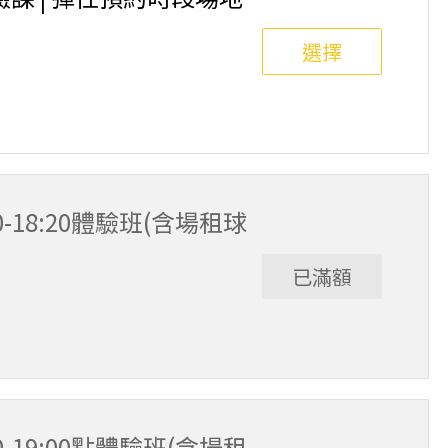
選擇
北投、中和、萬華、桃園，將會依照預約時間與地點為
20-18:20體驗班(含場租球
已滿額
8人滿班制。歡迎邀請親友一同報名參加，享受團體運動
舉行，POA將視情況安排延期或併班處理。 ⚠️ 報名
選項，恕不退費，請參閱【報名與課程異動規則】。報
00-19:00點體驗班(含場租