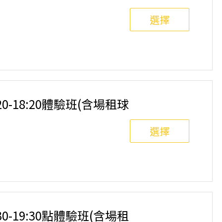
選擇
8人滿班制。歡迎邀請親友一同報名參加，享受團體運動
舉行，POA將視情況安排延期或併班處理。 ⚠️ 報名
選項，恕不退費，請參閱【報名與課程異動規則】。報
:20-18:20體驗班(含場租球
選擇
8人滿班制。歡迎邀請親友一同報名參加，享受團體運動
舉行，POA將視情況安排延期或併班處理。 ⚠️ 報名
選項，恕不退費，請參閱【報名與課程異動規則】。報
:30-19:30點體驗班(含場租