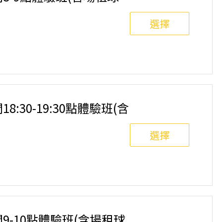
選擇
8人滿班制。歡迎邀請親友一同報名參加，享受團體運動
舉行，POA將視情況安排延期或併班處理。 ⚠️ 報名
選項，恕不退費，請參閱【報名與課程異動規則】。報
18:30-19:30點體驗班(含
選擇
8人滿班制。歡迎邀請親友一同報名參加，享受團體運動
舉行，POA將視情況安排延期或併班處理。 ⚠️ 報名
選項，恕不退費，請參閱【報名與課程異動規則】。報
間9-10點體驗班(含場租球