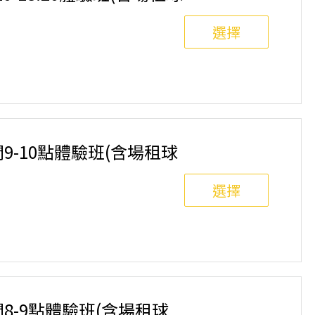
選擇
8人滿班制。歡迎邀請親友一同報名參加，享受團體運動
舉行，POA將視情況安排延期或併班處理。 ⚠️ 報名
選項，恕不退費，請參閱【報名與課程異動規則】。報
間9-10點體驗班(含場租球
選擇
8人滿班制。歡迎邀請親友一同報名參加，享受團體運動
舉行，POA將視情況安排延期或併班處理。 ⚠️ 報名
選項，恕不退費，請參閱【報名與課程異動規則】。報
間8-9點體驗班(含場租球