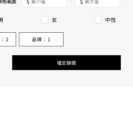
$
$
價格範圍
男
女
中性
型
：2
品牌
：1
確定篩選