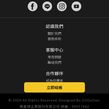
認識我們
關於我們
服務條款
客服中心
常見問題
聯絡我們
合作夥伴
成為供應商
供應商登入
立即結帳
© 2020 All Rights Reserved. Designed By O2Gether.
摩曼頓企業股份有限公司 統編：96957662