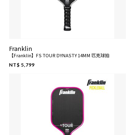
Franklin
【Franklin】FS TOUR DYNASTY 14MM 匹克球拍
NT$ 5,799