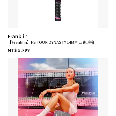
Franklin
【Franklin】FS TOUR DYNASTY 14MM 匹克球拍
NT$ 5,799