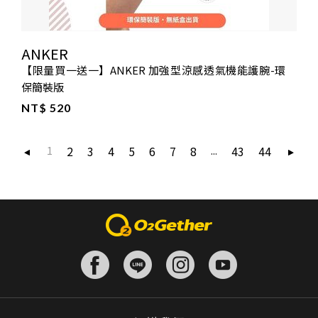
ANKER
【限量買一送一】ANKER 加強型涼感透氣機能護腕-環
保簡裝版
NT$ 520
2
3
4
5
6
7
8
43
44
1
...