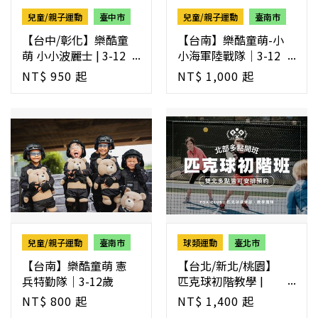
兒童/親子運動
臺中市
兒童/親子運動
臺南市
【台中/彰化】樂酷童
【台南】樂酷童萌-小
萌 小小波麗士 | 3-12
小海軍陸戰隊｜3-12
歲
歲
NT$ 950 起
NT$ 1,000 起
兒童/親子運動
臺南市
球類運動
臺北市
【台南】樂酷童萌 憲
【台北/新北/桃園】
兵特勤隊｜3-12歲
匹克球初階教學 |
POA CLUB
NT$ 800 起
NT$ 1,400 起