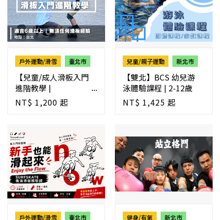
戶外運動/滑雪
臺北市
兒童/親子運動
新北市
【兒童/成人滑板入門
【雙北】BCS 幼兒游
進階教學 |
泳體驗課程 | 2-12歲
KeepRolling 】
NT$ 1,200 起
NT$ 1,425 起
戶外運動/滑雪
臺北市
健身/有氧
新北市