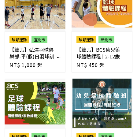
球類運動
臺北市
球類運動
新北市
【雙北】弘淇羽球俱
【雙北】BCS幼兒籃
樂部-平(假)日羽球訓
球體驗課程 | 2-12歲
練課程
NT$ 1,000 起
NT$ 450 起
球類運動
新北市
球類運動
臺北市