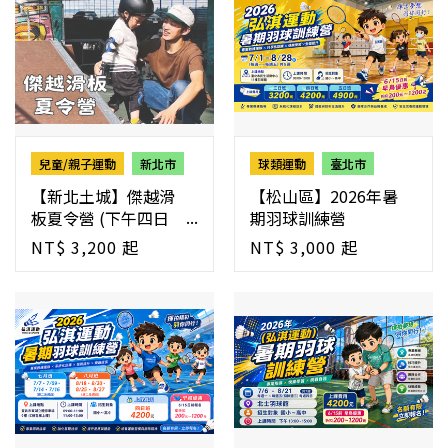
兒童/親子運動
新北市
球類運動
臺北市
【新北土城】傑越滑
【松山區】2026年暑
板夏令營 (下午四日
期羽球訓練營
班)
NT$ 3,200 起
NT$ 3,000 起