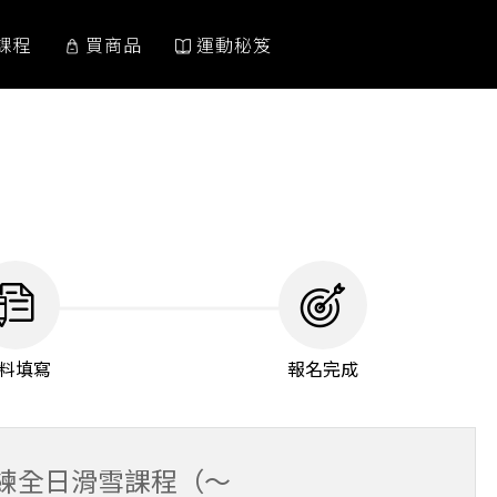
課程
買商品
運動秘笈
料填寫
報名完成
教練全日滑雪課程（～