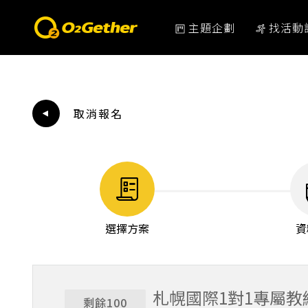
主題企劃
找活動
取消報名
選擇方案
資
札幌國際1對1專屬
剩餘100