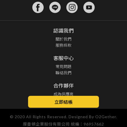
認識我們
關於我們
服務條款
客服中心
常見問題
聯絡我們
合作夥伴
成為供應商
供應商登入
立即結帳
© 2020 All Rights Reserved. Designed By O2Gether.
摩曼頓企業股份有限公司 統編：96957662