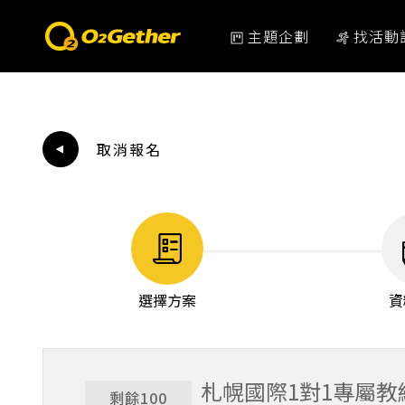
主題企劃
找活動
取消報名
選擇方案
資
札幌國際1對1專屬
剩餘100