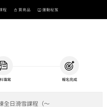
課程
買商品
運動秘笈
料填寫
報名完成
教練全日滑雪課程（～