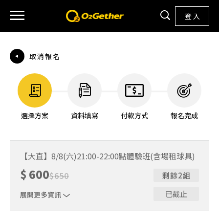
登 入
取消報名
選擇方案
資料填寫
付款方式
報名完成
【大直】8/8(六)21:00-22:00點體驗班(含場租球具)
$
600
$
650
剩餘2組
已截止
展開更多資訊