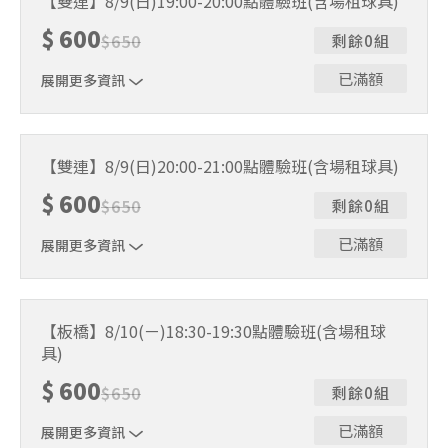
【雙連】8/9(日)19:00-20:00點體驗班(含場租球具)
人數未達開班門檻，或因天候不佳無法如期舉行，POA將視
$
600
情況安排延期或併班處理。 ⚠️ 報名完成後，如因天候因素
$
650
剩餘0組
無法上課，僅提供課程延期選項，恕不退費，請參閱【報名
與課程異動規則】。報名後視為您已同意上述規則。
已滿額
展開更多資訊
｜單人報名方案說明｜ 本體驗課程採4人開班，8人滿班
制。歡迎邀請親友一同報名參加，享受團體運動樂趣！ 如
【雙連】8/9(日)20:00-21:00點體驗班(含場租球具)
人數未達開班門檻，或因天候不佳無法如期舉行，POA將視
$
600
情況安排延期或併班處理。 ⚠️ 報名完成後，如因天候因素
$
650
剩餘0組
無法上課，僅提供課程延期選項，恕不退費，請參閱【報名
與課程異動規則】。報名後視為您已同意上述規則。
已滿額
展開更多資訊
｜單人報名方案說明｜ 本體驗課程採4人開班，8人滿班
制。歡迎邀請親友一同報名參加，享受團體運動樂趣！ 如
【板橋】8/10(ㄧ)18:30-19:30點體驗班(含場租球
人數未達開班門檻，或因天候不佳無法如期舉行，POA將視
具)
情況安排延期或併班處理。 ⚠️ 報名完成後，如因天候因素
無法上課，僅提供課程延期選項，恕不退費，請參閱【報名
$
600
$
650
剩餘0組
與課程異動規則】。報名後視為您已同意上述規則。
已滿額
展開更多資訊