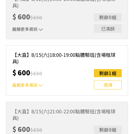
人數未達開班門檻，或因天候不佳無法如期舉行，POA將視
具)
情況安排延期或併班處理。 ⚠️ 報名完成後，如因天候因素
無法上課，僅提供課程延期選項，恕不退費，請參閱【報名
$
600
$
650
剩餘0組
與課程異動規則】。報名後視為您已同意上述規則。
已滿額
展開更多資訊
｜單人報名方案說明｜ 本體驗課程採4人開班，8人滿班
制。歡迎邀請親友一同報名參加，享受團體運動樂趣！ 如
【大直】8/15(六)18:00-19:00點體驗班(含場租球
人數未達開班門檻，或因天候不佳無法如期舉行，POA將視
具)
情況安排延期或併班處理。 ⚠️ 報名完成後，如因天候因素
無法上課，僅提供課程延期選項，恕不退費，請參閱【報名
$
600
$
650
剩餘1組
與課程異動規則】。報名後視為您已同意上述規則。
選擇
展開更多資訊
｜單人報名方案說明｜ 本體驗課程採4人開班，8人滿班
制。歡迎邀請親友一同報名參加，享受團體運動樂趣！ 如
【大直】8/15(六)21:00-22:00點體驗班(含場租球
人數未達開班門檻，或因天候不佳無法如期舉行，POA將視
具)
情況安排延期或併班處理。 ⚠️ 報名完成後，如因天候因素
無法上課，僅提供課程延期選項，恕不退費，請參閱【報名
$
600
$
650
剩餘0組
與課程異動規則】。報名後視為您已同意上述規則。