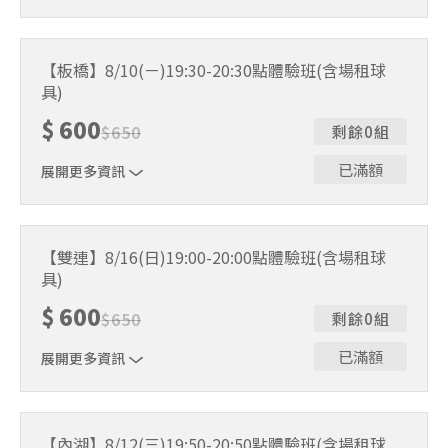
｜單人報名方案說明｜ 本體驗課程採4人開班，8人滿班
制。歡迎邀請親友一同報名參加，享受團體運動樂趣！ 如
【板橋】8/10(ㄧ)19:30-20:30點體驗班(含場租球
人數未達開班門檻，或因天候不佳無法如期舉行，POA將視
具)
情況安排延期或併班處理。 ⚠️ 報名完成後，如因天候因素
無法上課，僅提供課程延期選項，恕不退費，請參閱【報名
$
600
$
650
剩餘0組
與課程異動規則】。報名後視為您已同意上述規則。
已滿額
展開更多資訊
｜單人報名方案說明｜ 本體驗課程採4人開班，8人滿班
制。歡迎邀請親友一同報名參加，享受團體運動樂趣！ 如
【雙連】8/16(日)19:00-20:00點體驗班(含場租球
人數未達開班門檻，或因天候不佳無法如期舉行，POA將視
具)
情況安排延期或併班處理。 ⚠️ 報名完成後，如因天候因素
無法上課，僅提供課程延期選項，恕不退費，請參閱【報名
$
600
$
650
剩餘0組
與課程異動規則】。報名後視為您已同意上述規則。
已滿額
展開更多資訊
｜單人報名方案說明｜ 本體驗課程採4人開班，8人滿班
制。歡迎邀請親友一同報名參加，享受團體運動樂趣！ 如
【內湖】8/12(三)19:50-20:50點體驗班(含場租球