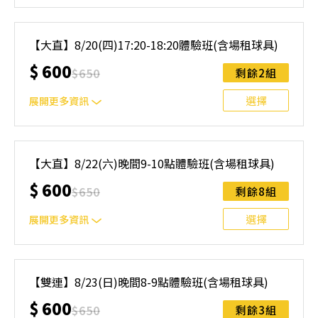
｜單人報名方案說明｜ 本體驗課程採4人開班，8人滿班
制。歡迎邀請親友一同報名參加，享受團體運動樂趣！ 如
【大直】8/20(四)17:20-18:20體驗班(含場租球具)
人數未達開班門檻，或因天候不佳無法如期舉行，POA將視
$
600
情況安排延期或併班處理。 ⚠️ 報名完成後，如因天候因素
$
650
剩餘2組
無法上課，僅提供課程延期選項，恕不退費，請參閱【報名
與課程異動規則】。報名後視為您已同意上述規則。
選擇
展開更多資訊
｜單人報名方案說明｜ 本體驗課程採4人開班，8人滿班
制。歡迎邀請親友一同報名參加，享受團體運動樂趣！ 如
【大直】8/22(六)晚間9-10點體驗班(含場租球具)
人數未達開班門檻，或因天候不佳無法如期舉行，POA將視
$
600
情況安排延期或併班處理。 ⚠️ 報名完成後，如因天候因素
$
650
剩餘8組
無法上課，僅提供課程延期選項，恕不退費，請參閱【報名
與課程異動規則】。報名後視為您已同意上述規則。
選擇
展開更多資訊
｜單人報名方案說明｜ 本體驗課程採4人開班，8人滿班
制。歡迎邀請親友一同報名參加，享受團體運動樂趣！ 如
【雙連】8/23(日)晚間8-9點體驗班(含場租球具)
人數未達開班門檻，或因天候不佳無法如期舉行，POA將視
$
600
情況安排延期或併班處理。 ⚠️ 報名完成後，如因天候因素
$
650
剩餘3組