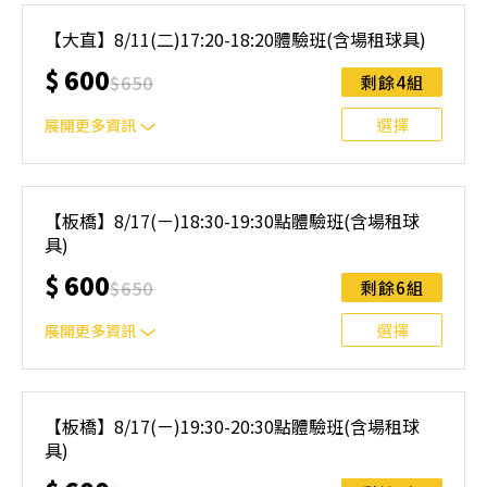
｜單人報名方案說明｜ 本體驗課程採4人開班，8人滿班
制。歡迎邀請親友一同報名參加，享受團體運動樂趣！ 如
【大直】8/11(二)17:20-18:20體驗班(含場租球具)
人數未達開班門檻，或因天候不佳無法如期舉行，POA將視
$
600
情況安排延期或併班處理。 ⚠️ 報名完成後，如因天候因素
$
650
剩餘4組
無法上課，僅提供課程延期選項，恕不退費，請參閱【報名
與課程異動規則】。報名後視為您已同意上述規則。
選擇
展開更多資訊
｜單人報名方案說明｜ 本體驗課程採4人開班，8人滿班
制。歡迎邀請親友一同報名參加，享受團體運動樂趣！ 如
【板橋】8/17(ㄧ)18:30-19:30點體驗班(含場租球
人數未達開班門檻，或因天候不佳無法如期舉行，POA將視
具)
情況安排延期或併班處理。 ⚠️ 報名完成後，如因天候因素
無法上課，僅提供課程延期選項，恕不退費，請參閱【報名
$
600
$
650
剩餘6組
與課程異動規則】。報名後視為您已同意上述規則。
選擇
展開更多資訊
｜單人報名方案說明｜ 本體驗課程採4人開班，8人滿班
制。歡迎邀請親友一同報名參加，享受團體運動樂趣！ 如
【板橋】8/17(ㄧ)19:30-20:30點體驗班(含場租球
人數未達開班門檻，或因天候不佳無法如期舉行，POA將視
具)
情況安排延期或併班處理。 ⚠️ 報名完成後，如因天候因素
無法上課，僅提供課程延期選項，恕不退費，請參閱【報名