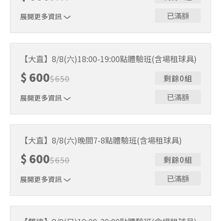
已滿額
展開更多資訊
｜單人報名方案說明｜ 本體驗課程採4人開班，8人滿班
制。歡迎邀請親友一同報名參加，享受團體運動樂趣！ 如
【大直】8/8(六)18:00-19:00點體驗班(含場租球具)
人數未達開班門檻，或因天候不佳無法如期舉行，POA將視
$
600
情況安排延期或併班處理。 ⚠️ 報名完成後，如因天候因素
$
650
剩餘0組
無法上課，僅提供課程延期選項，恕不退費，請參閱【報名
與課程異動規則】。報名後視為您已同意上述規則。
已滿額
展開更多資訊
｜單人報名方案說明｜ 本體驗課程採4人開班，8人滿班
制。歡迎邀請親友一同報名參加，享受團體運動樂趣！ 如
【大直】8/8(六)晚間7-8點體驗班(含場租球具)
人數未達開班門檻，或因天候不佳無法如期舉行，POA將視
$
600
情況安排延期或併班處理。 ⚠️ 報名完成後，如因天候因素
$
650
剩餘0組
無法上課，僅提供課程延期選項，恕不退費，請參閱【報名
與課程異動規則】。報名後視為您已同意上述規則。
已滿額
展開更多資訊
｜單人報名方案說明｜ 本體驗課程採4人開班，8人滿班
制。歡迎邀請親友一同報名參加，享受團體運動樂趣！ 如