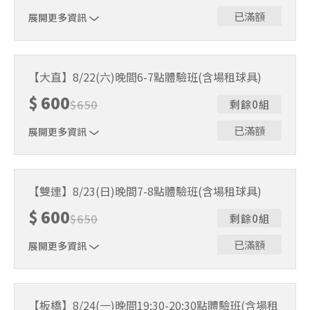
已滿額
展開更多資訊
｜單人報名方案說明｜ 本體驗課程採4人開班，8人滿班
制。歡迎邀請親友一同報名參加，享受團體運動樂趣！ 如
【大直】8/22(六)晚間6-7點體驗班(含場租球具)
人數未達開班門檻，或因天候不佳無法如期舉行，POA將視
$
600
情況安排延期或併班處理。 ⚠️ 報名完成後，如因天候因素
$
650
剩餘0組
無法上課，僅提供課程延期選項，恕不退費，請參閱【報名
與課程異動規則】。報名後視為您已同意上述規則。
已滿額
展開更多資訊
｜單人報名方案說明｜ 本體驗課程採4人開班，8人滿班
制。歡迎邀請親友一同報名參加，享受團體運動樂趣！ 如
【雙連】8/23(日)晚間7-8點體驗班(含場租球具)
人數未達開班門檻，或因天候不佳無法如期舉行，POA將視
$
600
情況安排延期或併班處理。 ⚠️ 報名完成後，如因天候因素
$
650
剩餘0組
無法上課，僅提供課程延期選項，恕不退費，請參閱【報名
與課程異動規則】。報名後視為您已同意上述規則。
已滿額
展開更多資訊
｜單人報名方案說明｜ 本體驗課程採4人開班，8人滿班
制。歡迎邀請親友一同報名參加，享受團體運動樂趣！ 如
【板橋】8/24(一)晚間19:30-20:30點體驗班(含場租