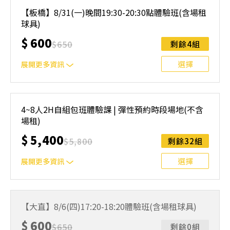
｜單人報名方案說明｜ 本體驗課程採4人開班，8人滿班
制。歡迎邀請親友一同報名參加，享受團體運動樂趣！ 如
【板橋】8/31(一)晚間19:30-20:30點體驗班(含場租
人數未達開班門檻，或因天候不佳無法如期舉行，POA將視
球具)
情況安排延期或併班處理。 ⚠️ 報名完成後，如因天候因素
無法上課，僅提供課程延期選項，恕不退費，請參閱【報名
$
600
$
650
剩餘4組
與課程異動規則】。報名後視為您已同意上述規則。
選擇
展開更多資訊
｜單人報名方案說明｜ 本體驗課程採4人開班，8人滿班
制。歡迎邀請親友一同報名參加，享受團體運動樂趣！ 如
4~8人2H自組包班體驗課 | 彈性預約時段場地(不含
人數未達開班門檻，或因天候不佳無法如期舉行，POA將視
場租)
情況安排延期或併班處理。 ⚠️ 報名完成後，如因天候因素
無法上課，僅提供課程延期選項，恕不退費，請參閱【報名
$
5,400
$
5,800
剩餘32組
與課程異動規則】。報名後視為您已同意上述規則。
選擇
展開更多資訊
可預約以下地點信義、民權西路站、內湖、士林、北投、中
和、萬華、桃園，將會依照預約時間與地點為您安排合適的
【大直】8/6(四)17:20-18:20體驗班(含場租球具)
教練教學。
$
600
$
650
剩餘0組