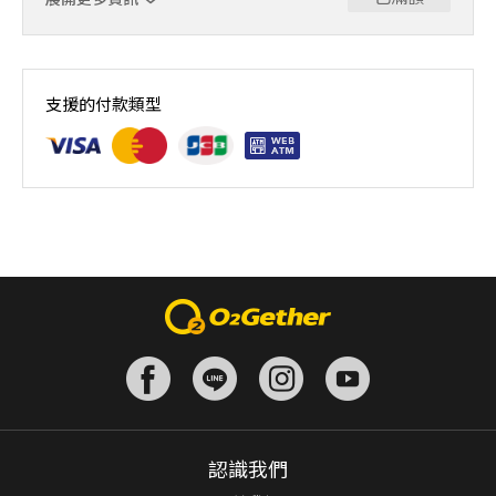
｜單人報名方案說明｜ 本體驗課程採4人開班，8人滿班
制。歡迎邀請親友一同報名參加，享受團體運動樂趣！ 如
支援的付款類型
人數未達開班門檻，或因天候不佳無法如期舉行，POA將視
情況安排延期或併班處理。 ⚠️ 報名完成後，如因天候因素
無法上課，僅提供課程延期選項，恕不退費，請參閱【報名
與課程異動規則】。報名後視為您已同意上述規則。
認識我們