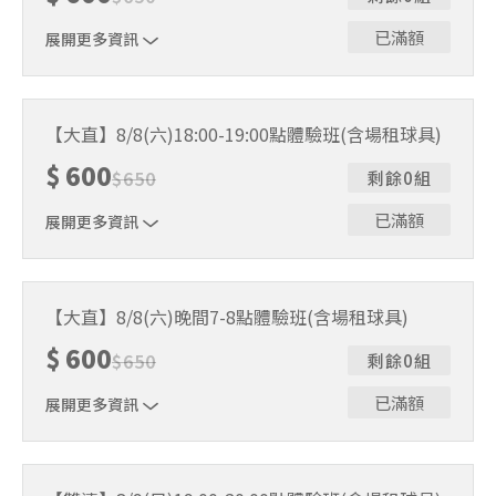
已滿額
展開更多資訊
｜單人報名方案說明｜ 本體驗課程採4人開班，8人滿班
制。歡迎邀請親友一同報名參加，享受團體運動樂趣！ 如
【大直】8/8(六)18:00-19:00點體驗班(含場租球具)
人數未達開班門檻，或因天候不佳無法如期舉行，POA將視
$
600
情況安排延期或併班處理。 ⚠️ 報名完成後，如因天候因素
$
650
剩餘0組
無法上課，僅提供課程延期選項，恕不退費，請參閱【報名
與課程異動規則】。報名後視為您已同意上述規則。
已滿額
展開更多資訊
｜單人報名方案說明｜ 本體驗課程採4人開班，8人滿班
制。歡迎邀請親友一同報名參加，享受團體運動樂趣！ 如
【大直】8/8(六)晚間7-8點體驗班(含場租球具)
人數未達開班門檻，或因天候不佳無法如期舉行，POA將視
$
600
情況安排延期或併班處理。 ⚠️ 報名完成後，如因天候因素
$
650
剩餘0組
無法上課，僅提供課程延期選項，恕不退費，請參閱【報名
與課程異動規則】。報名後視為您已同意上述規則。
已滿額
展開更多資訊
｜單人報名方案說明｜ 本體驗課程採4人開班，8人滿班
制。歡迎邀請親友一同報名參加，享受團體運動樂趣！ 如