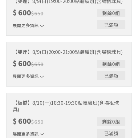
【雙連】8/9(日)19:00-20:00點體驗班(含場租球具)
人數未達開班門檻，或因天候不佳無法如期舉行，POA將視
$
600
情況安排延期或併班處理。 ⚠️ 報名完成後，如因天候因素
$
650
剩餘0組
無法上課，僅提供課程延期選項，恕不退費，請參閱【報名
與課程異動規則】。報名後視為您已同意上述規則。
已滿額
展開更多資訊
｜單人報名方案說明｜ 本體驗課程採4人開班，8人滿班
制。歡迎邀請親友一同報名參加，享受團體運動樂趣！ 如
【雙連】8/9(日)20:00-21:00點體驗班(含場租球具)
人數未達開班門檻，或因天候不佳無法如期舉行，POA將視
$
600
情況安排延期或併班處理。 ⚠️ 報名完成後，如因天候因素
$
650
剩餘0組
無法上課，僅提供課程延期選項，恕不退費，請參閱【報名
與課程異動規則】。報名後視為您已同意上述規則。
已滿額
展開更多資訊
｜單人報名方案說明｜ 本體驗課程採4人開班，8人滿班
制。歡迎邀請親友一同報名參加，享受團體運動樂趣！ 如
【板橋】8/10(ㄧ)18:30-19:30點體驗班(含場租球
人數未達開班門檻，或因天候不佳無法如期舉行，POA將視
具)
情況安排延期或併班處理。 ⚠️ 報名完成後，如因天候因素
無法上課，僅提供課程延期選項，恕不退費，請參閱【報名
$
600
$
650
剩餘0組
與課程異動規則】。報名後視為您已同意上述規則。
已滿額
展開更多資訊