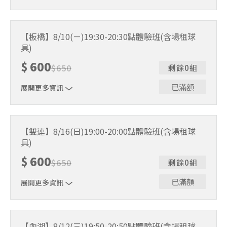
｜單人報名方案說明｜ 本體驗課程採4人開班，8人滿班
制。歡迎邀請親友一同報名參加，享受團體運動樂趣！ 如
【板橋】8/10(ㄧ)19:30-20:30點體驗班(含場租球
人數未達開班門檻，或因天候不佳無法如期舉行，POA將視
具)
情況安排延期或併班處理。 ⚠️ 報名完成後，如因天候因素
無法上課，僅提供課程延期選項，恕不退費，請參閱【報名
$
600
$
650
剩餘0組
與課程異動規則】。報名後視為您已同意上述規則。
已滿額
展開更多資訊
｜單人報名方案說明｜ 本體驗課程採4人開班，8人滿班
制。歡迎邀請親友一同報名參加，享受團體運動樂趣！ 如
【雙連】8/16(日)19:00-20:00點體驗班(含場租球
人數未達開班門檻，或因天候不佳無法如期舉行，POA將視
具)
情況安排延期或併班處理。 ⚠️ 報名完成後，如因天候因素
無法上課，僅提供課程延期選項，恕不退費，請參閱【報名
$
600
$
650
剩餘0組
與課程異動規則】。報名後視為您已同意上述規則。
已滿額
展開更多資訊
｜單人報名方案說明｜ 本體驗課程採4人開班，8人滿班
制。歡迎邀請親友一同報名參加，享受團體運動樂趣！ 如
【內湖】8/12(三)19:50-20:50點體驗班(含場租球