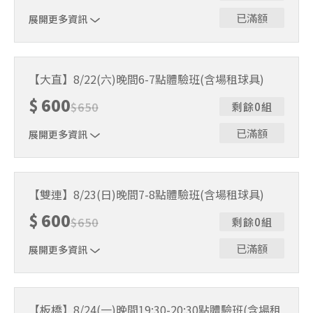
已滿額
展開更多資訊
｜單人報名方案說明｜ 本體驗課程採4人開班，8人滿班
制。歡迎邀請親友一同報名參加，享受團體運動樂趣！ 如
【大直】8/22(六)晚間6-7點體驗班(含場租球具)
人數未達開班門檻，或因天候不佳無法如期舉行，POA將視
$
600
情況安排延期或併班處理。 ⚠️ 報名完成後，如因天候因素
$
650
剩餘0組
無法上課，僅提供課程延期選項，恕不退費，請參閱【報名
與課程異動規則】。報名後視為您已同意上述規則。
已滿額
展開更多資訊
｜單人報名方案說明｜ 本體驗課程採4人開班，8人滿班
制。歡迎邀請親友一同報名參加，享受團體運動樂趣！ 如
【雙連】8/23(日)晚間7-8點體驗班(含場租球具)
人數未達開班門檻，或因天候不佳無法如期舉行，POA將視
$
600
情況安排延期或併班處理。 ⚠️ 報名完成後，如因天候因素
$
650
剩餘0組
無法上課，僅提供課程延期選項，恕不退費，請參閱【報名
與課程異動規則】。報名後視為您已同意上述規則。
已滿額
展開更多資訊
｜單人報名方案說明｜ 本體驗課程採4人開班，8人滿班
制。歡迎邀請親友一同報名參加，享受團體運動樂趣！ 如
【板橋】8/24(一)晚間19:30-20:30點體驗班(含場租