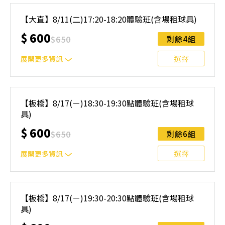
｜單人報名方案說明｜ 本體驗課程採4人開班，8人滿班
制。歡迎邀請親友一同報名參加，享受團體運動樂趣！ 如
【大直】8/11(二)17:20-18:20體驗班(含場租球具)
人數未達開班門檻，或因天候不佳無法如期舉行，POA將視
$
600
情況安排延期或併班處理。 ⚠️ 報名完成後，如因天候因素
$
650
剩餘4組
無法上課，僅提供課程延期選項，恕不退費，請參閱【報名
與課程異動規則】。報名後視為您已同意上述規則。
選擇
展開更多資訊
｜單人報名方案說明｜ 本體驗課程採4人開班，8人滿班
制。歡迎邀請親友一同報名參加，享受團體運動樂趣！ 如
【板橋】8/17(ㄧ)18:30-19:30點體驗班(含場租球
人數未達開班門檻，或因天候不佳無法如期舉行，POA將視
具)
情況安排延期或併班處理。 ⚠️ 報名完成後，如因天候因素
無法上課，僅提供課程延期選項，恕不退費，請參閱【報名
$
600
$
650
剩餘6組
與課程異動規則】。報名後視為您已同意上述規則。
選擇
展開更多資訊
｜單人報名方案說明｜ 本體驗課程採4人開班，8人滿班
制。歡迎邀請親友一同報名參加，享受團體運動樂趣！ 如
【板橋】8/17(ㄧ)19:30-20:30點體驗班(含場租球
人數未達開班門檻，或因天候不佳無法如期舉行，POA將視
具)
情況安排延期或併班處理。 ⚠️ 報名完成後，如因天候因素
無法上課，僅提供課程延期選項，恕不退費，請參閱【報名