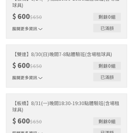
人數未達開班門檻，或因天候不佳無法如期舉行，POA將視
球具)
情況安排延期或併班處理。 ⚠️ 報名完成後，如因天候因素
無法上課，僅提供課程延期選項，恕不退費，請參閱【報名
$
600
$
650
剩餘0組
與課程異動規則】。報名後視為您已同意上述規則。
已滿額
展開更多資訊
｜單人報名方案說明｜ 本體驗課程採4人開班，8人滿班
制。歡迎邀請親友一同報名參加，享受團體運動樂趣！ 如
【雙連】8/30(日)晚間7-8點體驗班(含場租球具)
人數未達開班門檻，或因天候不佳無法如期舉行，POA將視
$
600
情況安排延期或併班處理。 ⚠️ 報名完成後，如因天候因素
$
650
剩餘0組
無法上課，僅提供課程延期選項，恕不退費，請參閱【報名
與課程異動規則】。報名後視為您已同意上述規則。
已滿額
展開更多資訊
｜單人報名方案說明｜ 本體驗課程採4人開班，8人滿班
制。歡迎邀請親友一同報名參加，享受團體運動樂趣！ 如
【板橋】8/31(一)晚間18:30-19:30點體驗班(含場租
人數未達開班門檻，或因天候不佳無法如期舉行，POA將視
球具)
情況安排延期或併班處理。 ⚠️ 報名完成後，如因天候因素
無法上課，僅提供課程延期選項，恕不退費，請參閱【報名
$
600
$
650
剩餘0組
與課程異動規則】。報名後視為您已同意上述規則。
已滿額