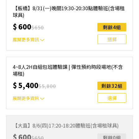
｜單人報名方案說明｜ 本體驗課程採4人開班，8人滿班
制。歡迎邀請親友一同報名參加，享受團體運動樂趣！ 如
【板橋】8/31(一)晚間19:30-20:30點體驗班(含場租
人數未達開班門檻，或因天候不佳無法如期舉行，POA將視
球具)
情況安排延期或併班處理。 ⚠️ 報名完成後，如因天候因素
無法上課，僅提供課程延期選項，恕不退費，請參閱【報名
$
600
$
650
剩餘4組
與課程異動規則】。報名後視為您已同意上述規則。
選擇
展開更多資訊
｜單人報名方案說明｜ 本體驗課程採4人開班，8人滿班
制。歡迎邀請親友一同報名參加，享受團體運動樂趣！ 如
4~8人2H自組包班體驗課 | 彈性預約時段場地(不含
人數未達開班門檻，或因天候不佳無法如期舉行，POA將視
場租)
情況安排延期或併班處理。 ⚠️ 報名完成後，如因天候因素
無法上課，僅提供課程延期選項，恕不退費，請參閱【報名
$
5,400
$
5,800
剩餘32組
與課程異動規則】。報名後視為您已同意上述規則。
選擇
展開更多資訊
可預約以下地點信義、民權西路站、內湖、士林、北投、中
和、萬華、桃園，將會依照預約時間與地點為您安排合適的
【大直】8/6(四)17:20-18:20體驗班(含場租球具)
教練教學。
$
600
$
650
剩餘0組