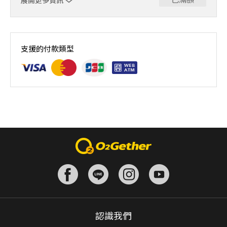
展開更多資訊
｜單人報名方案說明｜ 本體驗課程採4人開班，8人滿班
制。歡迎邀請親友一同報名參加，享受團體運動樂趣！ 如
支援的付款類型
人數未達開班門檻，或因天候不佳無法如期舉行，POA將視
情況安排延期或併班處理。 ⚠️ 報名完成後，如因天候因素
無法上課，僅提供課程延期選項，恕不退費，請參閱【報名
與課程異動規則】。報名後視為您已同意上述規則。
認識我們