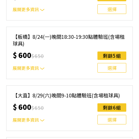
無法上課，僅提供課程延期選項，恕不退費，請參閱【報名
與課程異動規則】。報名後視為您已同意上述規則。
選擇
展開更多資訊
｜單人報名方案說明｜ 本體驗課程採4人開班，8人滿班
制。歡迎邀請親友一同報名參加，享受團體運動樂趣！ 如
【板橋】8/24(一)晚間18:30-19:30點體驗班(含場租
人數未達開班門檻，或因天候不佳無法如期舉行，POA將視
球具)
情況安排延期或併班處理。 ⚠️ 報名完成後，如因天候因素
無法上課，僅提供課程延期選項，恕不退費，請參閱【報名
$
600
$
650
剩餘5組
與課程異動規則】。報名後視為您已同意上述規則。
選擇
展開更多資訊
｜單人報名方案說明｜ 本體驗課程採4人開班，8人滿班
制。歡迎邀請親友一同報名參加，享受團體運動樂趣！ 如
【大直】8/29(六)晚間9-10點體驗班(含場租球具)
人數未達開班門檻，或因天候不佳無法如期舉行，POA將視
$
600
情況安排延期或併班處理。 ⚠️ 報名完成後，如因天候因素
$
650
剩餘6組
無法上課，僅提供課程延期選項，恕不退費，請參閱【報名
與課程異動規則】。報名後視為您已同意上述規則。
選擇
展開更多資訊