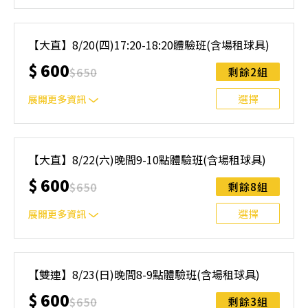
｜單人報名方案說明｜ 本體驗課程採4人開班，8人滿班
制。歡迎邀請親友一同報名參加，享受團體運動樂趣！ 如
【大直】8/20(四)17:20-18:20體驗班(含場租球具)
人數未達開班門檻，或因天候不佳無法如期舉行，POA將視
$
600
情況安排延期或併班處理。 ⚠️ 報名完成後，如因天候因素
$
650
剩餘2組
無法上課，僅提供課程延期選項，恕不退費，請參閱【報名
與課程異動規則】。報名後視為您已同意上述規則。
選擇
展開更多資訊
｜單人報名方案說明｜ 本體驗課程採4人開班，8人滿班
制。歡迎邀請親友一同報名參加，享受團體運動樂趣！ 如
【大直】8/22(六)晚間9-10點體驗班(含場租球具)
人數未達開班門檻，或因天候不佳無法如期舉行，POA將視
$
600
情況安排延期或併班處理。 ⚠️ 報名完成後，如因天候因素
$
650
剩餘8組
無法上課，僅提供課程延期選項，恕不退費，請參閱【報名
與課程異動規則】。報名後視為您已同意上述規則。
選擇
展開更多資訊
｜單人報名方案說明｜ 本體驗課程採4人開班，8人滿班
制。歡迎邀請親友一同報名參加，享受團體運動樂趣！ 如
【雙連】8/23(日)晚間8-9點體驗班(含場租球具)
人數未達開班門檻，或因天候不佳無法如期舉行，POA將視
$
600
情況安排延期或併班處理。 ⚠️ 報名完成後，如因天候因素
$
650
剩餘3組