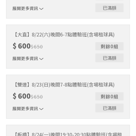
已滿額
展開更多資訊
｜單人報名方案說明｜ 本體驗課程採4人開班，8人滿班
制。歡迎邀請親友一同報名參加，享受團體運動樂趣！ 如
【大直】8/22(六)晚間6-7點體驗班(含場租球具)
人數未達開班門檻，或因天候不佳無法如期舉行，POA將視
$
600
情況安排延期或併班處理。 ⚠️ 報名完成後，如因天候因素
$
650
剩餘0組
無法上課，僅提供課程延期選項，恕不退費，請參閱【報名
與課程異動規則】。報名後視為您已同意上述規則。
已滿額
展開更多資訊
｜單人報名方案說明｜ 本體驗課程採4人開班，8人滿班
制。歡迎邀請親友一同報名參加，享受團體運動樂趣！ 如
【雙連】8/23(日)晚間7-8點體驗班(含場租球具)
人數未達開班門檻，或因天候不佳無法如期舉行，POA將視
$
600
情況安排延期或併班處理。 ⚠️ 報名完成後，如因天候因素
$
650
剩餘0組
無法上課，僅提供課程延期選項，恕不退費，請參閱【報名
與課程異動規則】。報名後視為您已同意上述規則。
已滿額
展開更多資訊
｜單人報名方案說明｜ 本體驗課程採4人開班，8人滿班
制。歡迎邀請親友一同報名參加，享受團體運動樂趣！ 如
【板橋】8/24(一)晚間19:30-20:30點體驗班(含場租