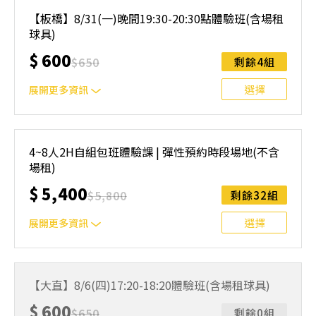
｜單人報名方案說明｜ 本體驗課程採4人開班，8人滿班
制。歡迎邀請親友一同報名參加，享受團體運動樂趣！ 如
【板橋】8/31(一)晚間19:30-20:30點體驗班(含場租
人數未達開班門檻，或因天候不佳無法如期舉行，POA將視
球具)
情況安排延期或併班處理。 ⚠️ 報名完成後，如因天候因素
無法上課，僅提供課程延期選項，恕不退費，請參閱【報名
$
600
$
650
剩餘4組
與課程異動規則】。報名後視為您已同意上述規則。
選擇
展開更多資訊
｜單人報名方案說明｜ 本體驗課程採4人開班，8人滿班
制。歡迎邀請親友一同報名參加，享受團體運動樂趣！ 如
4~8人2H自組包班體驗課 | 彈性預約時段場地(不含
人數未達開班門檻，或因天候不佳無法如期舉行，POA將視
場租)
情況安排延期或併班處理。 ⚠️ 報名完成後，如因天候因素
無法上課，僅提供課程延期選項，恕不退費，請參閱【報名
$
5,400
$
5,800
剩餘32組
與課程異動規則】。報名後視為您已同意上述規則。
選擇
展開更多資訊
可預約以下地點信義、民權西路站、內湖、士林、北投、中
和、萬華、桃園，將會依照預約時間與地點為您安排合適的
【大直】8/6(四)17:20-18:20體驗班(含場租球具)
教練教學。
$
600
$
650
剩餘0組