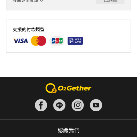
展開更多資訊
｜單人報名方案說明｜ 本體驗課程採4人開班，8人滿班
制。歡迎邀請親友一同報名參加，享受團體運動樂趣！ 如
支援的付款類型
人數未達開班門檻，或因天候不佳無法如期舉行，POA將視
情況安排延期或併班處理。 ⚠️ 報名完成後，如因天候因素
無法上課，僅提供課程延期選項，恕不退費，請參閱【報名
與課程異動規則】。報名後視為您已同意上述規則。
認識我們