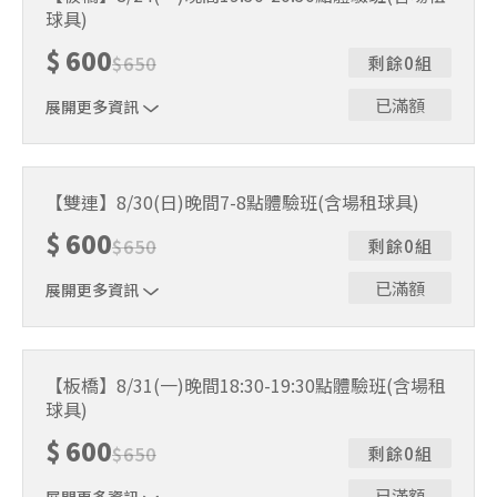
人數未達開班門檻，或因天候不佳無法如期舉行，POA將視
球具)
情況安排延期或併班處理。 ⚠️ 報名完成後，如因天候因素
無法上課，僅提供課程延期選項，恕不退費，請參閱【報名
$
600
$
650
剩餘0組
與課程異動規則】。報名後視為您已同意上述規則。
已滿額
展開更多資訊
｜單人報名方案說明｜ 本體驗課程採4人開班，8人滿班
制。歡迎邀請親友一同報名參加，享受團體運動樂趣！ 如
【雙連】8/30(日)晚間7-8點體驗班(含場租球具)
人數未達開班門檻，或因天候不佳無法如期舉行，POA將視
$
600
情況安排延期或併班處理。 ⚠️ 報名完成後，如因天候因素
$
650
剩餘0組
無法上課，僅提供課程延期選項，恕不退費，請參閱【報名
與課程異動規則】。報名後視為您已同意上述規則。
已滿額
展開更多資訊
｜單人報名方案說明｜ 本體驗課程採4人開班，8人滿班
制。歡迎邀請親友一同報名參加，享受團體運動樂趣！ 如
【板橋】8/31(一)晚間18:30-19:30點體驗班(含場租
人數未達開班門檻，或因天候不佳無法如期舉行，POA將視
球具)
情況安排延期或併班處理。 ⚠️ 報名完成後，如因天候因素
無法上課，僅提供課程延期選項，恕不退費，請參閱【報名
$
600
$
650
剩餘0組
與課程異動規則】。報名後視為您已同意上述規則。
已滿額