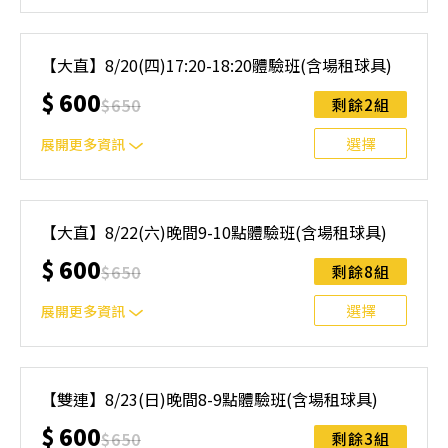
｜單人報名方案說明｜ 本體驗課程採4人開班，8人滿班
制。歡迎邀請親友一同報名參加，享受團體運動樂趣！ 如
【大直】8/20(四)17:20-18:20體驗班(含場租球具)
人數未達開班門檻，或因天候不佳無法如期舉行，POA將視
$
600
情況安排延期或併班處理。 ⚠️ 報名完成後，如因天候因素
$
650
剩餘2組
無法上課，僅提供課程延期選項，恕不退費，請參閱【報名
與課程異動規則】。報名後視為您已同意上述規則。
選擇
展開更多資訊
｜單人報名方案說明｜ 本體驗課程採4人開班，8人滿班
制。歡迎邀請親友一同報名參加，享受團體運動樂趣！ 如
【大直】8/22(六)晚間9-10點體驗班(含場租球具)
人數未達開班門檻，或因天候不佳無法如期舉行，POA將視
$
600
情況安排延期或併班處理。 ⚠️ 報名完成後，如因天候因素
$
650
剩餘8組
無法上課，僅提供課程延期選項，恕不退費，請參閱【報名
與課程異動規則】。報名後視為您已同意上述規則。
選擇
展開更多資訊
｜單人報名方案說明｜ 本體驗課程採4人開班，8人滿班
制。歡迎邀請親友一同報名參加，享受團體運動樂趣！ 如
【雙連】8/23(日)晚間8-9點體驗班(含場租球具)
人數未達開班門檻，或因天候不佳無法如期舉行，POA將視
$
600
情況安排延期或併班處理。 ⚠️ 報名完成後，如因天候因素
$
650
剩餘3組