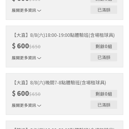
已滿額
展開更多資訊
｜單人報名方案說明｜ 本體驗課程採4人開班，8人滿班
制。歡迎邀請親友一同報名參加，享受團體運動樂趣！ 如
【大直】8/8(六)18:00-19:00點體驗班(含場租球具)
人數未達開班門檻，或因天候不佳無法如期舉行，POA將視
$
600
情況安排延期或併班處理。 ⚠️ 報名完成後，如因天候因素
$
650
剩餘0組
無法上課，僅提供課程延期選項，恕不退費，請參閱【報名
與課程異動規則】。報名後視為您已同意上述規則。
已滿額
展開更多資訊
｜單人報名方案說明｜ 本體驗課程採4人開班，8人滿班
制。歡迎邀請親友一同報名參加，享受團體運動樂趣！ 如
【大直】8/8(六)晚間7-8點體驗班(含場租球具)
人數未達開班門檻，或因天候不佳無法如期舉行，POA將視
$
600
情況安排延期或併班處理。 ⚠️ 報名完成後，如因天候因素
$
650
剩餘0組
無法上課，僅提供課程延期選項，恕不退費，請參閱【報名
與課程異動規則】。報名後視為您已同意上述規則。
已滿額
展開更多資訊
｜單人報名方案說明｜ 本體驗課程採4人開班，8人滿班
制。歡迎邀請親友一同報名參加，享受團體運動樂趣！ 如