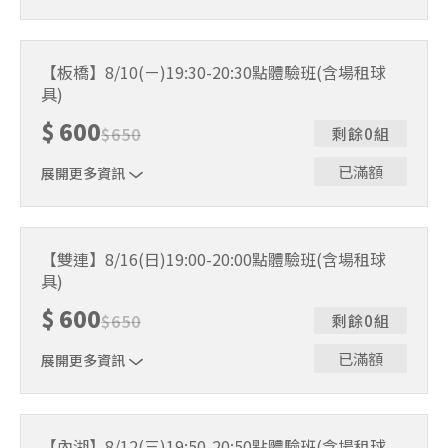
｜單人報名方案說明｜ 本體驗課程採4人開班，8人滿班
制。歡迎邀請親友一同報名參加，享受團體運動樂趣！ 如
【板橋】8/10(ㄧ)19:30-20:30點體驗班(含場租球
人數未達開班門檻，或因天候不佳無法如期舉行，POA將視
具)
情況安排延期或併班處理。 ⚠️ 報名完成後，如因天候因素
無法上課，僅提供課程延期選項，恕不退費，請參閱【報名
$
600
$
650
剩餘0組
與課程異動規則】。報名後視為您已同意上述規則。
已滿額
展開更多資訊
｜單人報名方案說明｜ 本體驗課程採4人開班，8人滿班
制。歡迎邀請親友一同報名參加，享受團體運動樂趣！ 如
【雙連】8/16(日)19:00-20:00點體驗班(含場租球
人數未達開班門檻，或因天候不佳無法如期舉行，POA將視
具)
情況安排延期或併班處理。 ⚠️ 報名完成後，如因天候因素
無法上課，僅提供課程延期選項，恕不退費，請參閱【報名
$
600
$
650
剩餘0組
與課程異動規則】。報名後視為您已同意上述規則。
已滿額
展開更多資訊
｜單人報名方案說明｜ 本體驗課程採4人開班，8人滿班
制。歡迎邀請親友一同報名參加，享受團體運動樂趣！ 如
【內湖】8/12(三)19:50-20:50點體驗班(含場租球