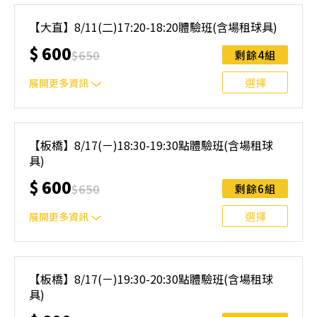
｜單人報名方案說明｜ 本體驗課程採4人開班，8人滿班
制。歡迎邀請親友一同報名參加，享受團體運動樂趣！ 如
【大直】8/11(二)17:20-18:20體驗班(含場租球具)
人數未達開班門檻，或因天候不佳無法如期舉行，POA將視
$
600
情況安排延期或併班處理。 ⚠️ 報名完成後，如因天候因素
$
650
剩餘4組
無法上課，僅提供課程延期選項，恕不退費，請參閱【報名
與課程異動規則】。報名後視為您已同意上述規則。
選擇
展開更多資訊
｜單人報名方案說明｜ 本體驗課程採4人開班，8人滿班
制。歡迎邀請親友一同報名參加，享受團體運動樂趣！ 如
【板橋】8/17(ㄧ)18:30-19:30點體驗班(含場租球
人數未達開班門檻，或因天候不佳無法如期舉行，POA將視
具)
情況安排延期或併班處理。 ⚠️ 報名完成後，如因天候因素
無法上課，僅提供課程延期選項，恕不退費，請參閱【報名
$
600
$
650
剩餘6組
與課程異動規則】。報名後視為您已同意上述規則。
選擇
展開更多資訊
｜單人報名方案說明｜ 本體驗課程採4人開班，8人滿班
制。歡迎邀請親友一同報名參加，享受團體運動樂趣！ 如
【板橋】8/17(ㄧ)19:30-20:30點體驗班(含場租球
人數未達開班門檻，或因天候不佳無法如期舉行，POA將視
具)
情況安排延期或併班處理。 ⚠️ 報名完成後，如因天候因素
無法上課，僅提供課程延期選項，恕不退費，請參閱【報名