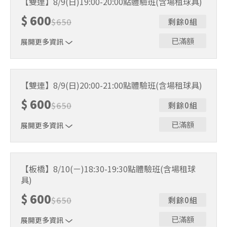
【雙連】8/9(日)19:00-20:00點體驗班(含場租球具)
人數未達開班門檻，或因天候不佳無法如期舉行，POA將視
$
600
情況安排延期或併班處理。 ⚠️ 報名完成後，如因天候因素
$
650
剩餘0組
無法上課，僅提供課程延期選項，恕不退費，請參閱【報名
與課程異動規則】。報名後視為您已同意上述規則。
已滿額
展開更多資訊
｜單人報名方案說明｜ 本體驗課程採4人開班，8人滿班
制。歡迎邀請親友一同報名參加，享受團體運動樂趣！ 如
【雙連】8/9(日)20:00-21:00點體驗班(含場租球具)
人數未達開班門檻，或因天候不佳無法如期舉行，POA將視
$
600
情況安排延期或併班處理。 ⚠️ 報名完成後，如因天候因素
$
650
剩餘0組
無法上課，僅提供課程延期選項，恕不退費，請參閱【報名
與課程異動規則】。報名後視為您已同意上述規則。
已滿額
展開更多資訊
｜單人報名方案說明｜ 本體驗課程採4人開班，8人滿班
制。歡迎邀請親友一同報名參加，享受團體運動樂趣！ 如
【板橋】8/10(ㄧ)18:30-19:30點體驗班(含場租球
人數未達開班門檻，或因天候不佳無法如期舉行，POA將視
具)
情況安排延期或併班處理。 ⚠️ 報名完成後，如因天候因素
無法上課，僅提供課程延期選項，恕不退費，請參閱【報名
$
600
$
650
剩餘0組
與課程異動規則】。報名後視為您已同意上述規則。
已滿額
展開更多資訊