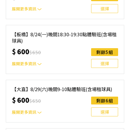
無法上課，僅提供課程延期選項，恕不退費，請參閱【報名
與課程異動規則】。報名後視為您已同意上述規則。
選擇
展開更多資訊
｜單人報名方案說明｜ 本體驗課程採4人開班，8人滿班
制。歡迎邀請親友一同報名參加，享受團體運動樂趣！ 如
【板橋】8/24(一)晚間18:30-19:30點體驗班(含場租
人數未達開班門檻，或因天候不佳無法如期舉行，POA將視
球具)
情況安排延期或併班處理。 ⚠️ 報名完成後，如因天候因素
無法上課，僅提供課程延期選項，恕不退費，請參閱【報名
$
600
$
650
剩餘5組
與課程異動規則】。報名後視為您已同意上述規則。
選擇
展開更多資訊
｜單人報名方案說明｜ 本體驗課程採4人開班，8人滿班
制。歡迎邀請親友一同報名參加，享受團體運動樂趣！ 如
【大直】8/29(六)晚間9-10點體驗班(含場租球具)
人數未達開班門檻，或因天候不佳無法如期舉行，POA將視
$
600
情況安排延期或併班處理。 ⚠️ 報名完成後，如因天候因素
$
650
剩餘6組
無法上課，僅提供課程延期選項，恕不退費，請參閱【報名
與課程異動規則】。報名後視為您已同意上述規則。
選擇
展開更多資訊