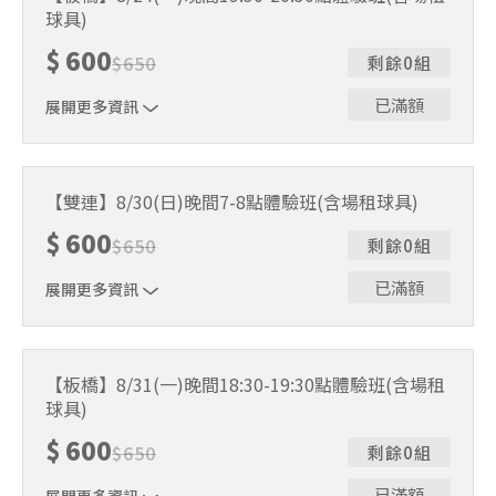
人數未達開班門檻，或因天候不佳無法如期舉行，POA將視
球具)
情況安排延期或併班處理。 ⚠️ 報名完成後，如因天候因素
無法上課，僅提供課程延期選項，恕不退費，請參閱【報名
$
600
$
650
剩餘0組
與課程異動規則】。報名後視為您已同意上述規則。
已滿額
展開更多資訊
｜單人報名方案說明｜ 本體驗課程採4人開班，8人滿班
制。歡迎邀請親友一同報名參加，享受團體運動樂趣！ 如
【雙連】8/30(日)晚間7-8點體驗班(含場租球具)
人數未達開班門檻，或因天候不佳無法如期舉行，POA將視
$
600
情況安排延期或併班處理。 ⚠️ 報名完成後，如因天候因素
$
650
剩餘0組
無法上課，僅提供課程延期選項，恕不退費，請參閱【報名
與課程異動規則】。報名後視為您已同意上述規則。
已滿額
展開更多資訊
｜單人報名方案說明｜ 本體驗課程採4人開班，8人滿班
制。歡迎邀請親友一同報名參加，享受團體運動樂趣！ 如
【板橋】8/31(一)晚間18:30-19:30點體驗班(含場租
人數未達開班門檻，或因天候不佳無法如期舉行，POA將視
球具)
情況安排延期或併班處理。 ⚠️ 報名完成後，如因天候因素
無法上課，僅提供課程延期選項，恕不退費，請參閱【報名
$
600
$
650
剩餘0組
與課程異動規則】。報名後視為您已同意上述規則。
已滿額