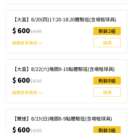
｜單人報名方案說明｜ 本體驗課程採4人開班，8人滿班
制。歡迎邀請親友一同報名參加，享受團體運動樂趣！ 如
【大直】8/20(四)17:20-18:20體驗班(含場租球具)
人數未達開班門檻，或因天候不佳無法如期舉行，POA將視
$
600
情況安排延期或併班處理。 ⚠️ 報名完成後，如因天候因素
$
650
剩餘2組
無法上課，僅提供課程延期選項，恕不退費，請參閱【報名
與課程異動規則】。報名後視為您已同意上述規則。
選擇
展開更多資訊
｜單人報名方案說明｜ 本體驗課程採4人開班，8人滿班
制。歡迎邀請親友一同報名參加，享受團體運動樂趣！ 如
【大直】8/22(六)晚間9-10點體驗班(含場租球具)
人數未達開班門檻，或因天候不佳無法如期舉行，POA將視
$
600
情況安排延期或併班處理。 ⚠️ 報名完成後，如因天候因素
$
650
剩餘8組
無法上課，僅提供課程延期選項，恕不退費，請參閱【報名
與課程異動規則】。報名後視為您已同意上述規則。
選擇
展開更多資訊
｜單人報名方案說明｜ 本體驗課程採4人開班，8人滿班
制。歡迎邀請親友一同報名參加，享受團體運動樂趣！ 如
【雙連】8/23(日)晚間8-9點體驗班(含場租球具)
人數未達開班門檻，或因天候不佳無法如期舉行，POA將視
$
600
情況安排延期或併班處理。 ⚠️ 報名完成後，如因天候因素
$
650
剩餘3組