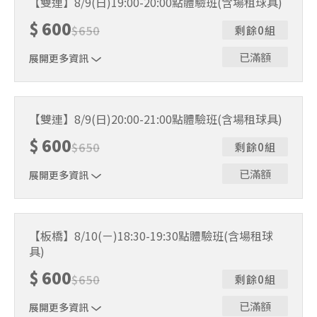
【雙連】8/9(日)19:00-20:00點體驗班(含場租球具)
人數未達開班門檻，或因天候不佳無法如期舉行，POA將視
$
600
情況安排延期或併班處理。 ⚠️ 報名完成後，如因天候因素
$
650
剩餘0組
無法上課，僅提供課程延期選項，恕不退費，請參閱【報名
與課程異動規則】。報名後視為您已同意上述規則。
已滿額
展開更多資訊
｜單人報名方案說明｜ 本體驗課程採4人開班，8人滿班
制。歡迎邀請親友一同報名參加，享受團體運動樂趣！ 如
【雙連】8/9(日)20:00-21:00點體驗班(含場租球具)
人數未達開班門檻，或因天候不佳無法如期舉行，POA將視
$
600
情況安排延期或併班處理。 ⚠️ 報名完成後，如因天候因素
$
650
剩餘0組
無法上課，僅提供課程延期選項，恕不退費，請參閱【報名
與課程異動規則】。報名後視為您已同意上述規則。
已滿額
展開更多資訊
｜單人報名方案說明｜ 本體驗課程採4人開班，8人滿班
制。歡迎邀請親友一同報名參加，享受團體運動樂趣！ 如
【板橋】8/10(ㄧ)18:30-19:30點體驗班(含場租球
人數未達開班門檻，或因天候不佳無法如期舉行，POA將視
具)
情況安排延期或併班處理。 ⚠️ 報名完成後，如因天候因素
無法上課，僅提供課程延期選項，恕不退費，請參閱【報名
$
600
$
650
剩餘0組
與課程異動規則】。報名後視為您已同意上述規則。
已滿額
展開更多資訊