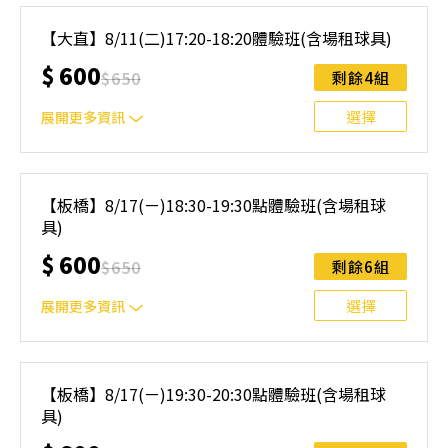
｜單人報名方案說明｜ 本體驗課程採4人開班，8人滿班
制。歡迎邀請親友一同報名參加，享受團體運動樂趣！ 如
【大直】8/11(二)17:20-18:20體驗班(含場租球具)
人數未達開班門檻，或因天候不佳無法如期舉行，POA將視
$
600
情況安排延期或併班處理。 ⚠️ 報名完成後，如因天候因素
$
650
剩餘4組
無法上課，僅提供課程延期選項，恕不退費，請參閱【報名
與課程異動規則】。報名後視為您已同意上述規則。
選擇
展開更多資訊
｜單人報名方案說明｜ 本體驗課程採4人開班，8人滿班
制。歡迎邀請親友一同報名參加，享受團體運動樂趣！ 如
【板橋】8/17(ㄧ)18:30-19:30點體驗班(含場租球
人數未達開班門檻，或因天候不佳無法如期舉行，POA將視
具)
情況安排延期或併班處理。 ⚠️ 報名完成後，如因天候因素
無法上課，僅提供課程延期選項，恕不退費，請參閱【報名
$
600
$
650
剩餘6組
與課程異動規則】。報名後視為您已同意上述規則。
選擇
展開更多資訊
｜單人報名方案說明｜ 本體驗課程採4人開班，8人滿班
制。歡迎邀請親友一同報名參加，享受團體運動樂趣！ 如
【板橋】8/17(ㄧ)19:30-20:30點體驗班(含場租球
人數未達開班門檻，或因天候不佳無法如期舉行，POA將視
具)
情況安排延期或併班處理。 ⚠️ 報名完成後，如因天候因素
無法上課，僅提供課程延期選項，恕不退費，請參閱【報名