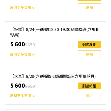
無法上課，僅提供課程延期選項，恕不退費，請參閱【報名
與課程異動規則】。報名後視為您已同意上述規則。
選擇
展開更多資訊
｜單人報名方案說明｜ 本體驗課程採4人開班，8人滿班
制。歡迎邀請親友一同報名參加，享受團體運動樂趣！ 如
【板橋】8/24(一)晚間18:30-19:30點體驗班(含場租
人數未達開班門檻，或因天候不佳無法如期舉行，POA將視
球具)
情況安排延期或併班處理。 ⚠️ 報名完成後，如因天候因素
無法上課，僅提供課程延期選項，恕不退費，請參閱【報名
$
600
$
650
剩餘5組
與課程異動規則】。報名後視為您已同意上述規則。
選擇
展開更多資訊
｜單人報名方案說明｜ 本體驗課程採4人開班，8人滿班
制。歡迎邀請親友一同報名參加，享受團體運動樂趣！ 如
【大直】8/29(六)晚間9-10點體驗班(含場租球具)
人數未達開班門檻，或因天候不佳無法如期舉行，POA將視
$
600
情況安排延期或併班處理。 ⚠️ 報名完成後，如因天候因素
$
650
剩餘6組
無法上課，僅提供課程延期選項，恕不退費，請參閱【報名
與課程異動規則】。報名後視為您已同意上述規則。
選擇
展開更多資訊