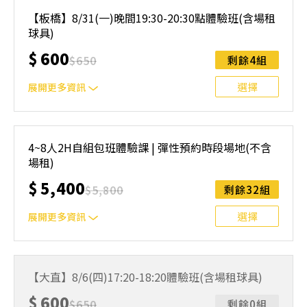
｜單人報名方案說明｜ 本體驗課程採4人開班，8人滿班
制。歡迎邀請親友一同報名參加，享受團體運動樂趣！ 如
【板橋】8/31(一)晚間19:30-20:30點體驗班(含場租
人數未達開班門檻，或因天候不佳無法如期舉行，POA將視
球具)
情況安排延期或併班處理。 ⚠️ 報名完成後，如因天候因素
無法上課，僅提供課程延期選項，恕不退費，請參閱【報名
$
600
$
650
剩餘4組
與課程異動規則】。報名後視為您已同意上述規則。
選擇
展開更多資訊
｜單人報名方案說明｜ 本體驗課程採4人開班，8人滿班
制。歡迎邀請親友一同報名參加，享受團體運動樂趣！ 如
4~8人2H自組包班體驗課 | 彈性預約時段場地(不含
人數未達開班門檻，或因天候不佳無法如期舉行，POA將視
場租)
情況安排延期或併班處理。 ⚠️ 報名完成後，如因天候因素
無法上課，僅提供課程延期選項，恕不退費，請參閱【報名
$
5,400
$
5,800
剩餘32組
與課程異動規則】。報名後視為您已同意上述規則。
選擇
展開更多資訊
可預約以下地點信義、民權西路站、內湖、士林、北投、中
和、萬華、桃園，將會依照預約時間與地點為您安排合適的
【大直】8/6(四)17:20-18:20體驗班(含場租球具)
教練教學。
$
600
$
650
剩餘0組