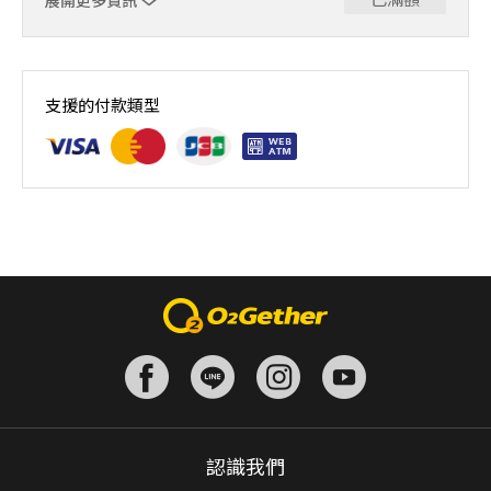
展開更多資訊
｜單人報名方案說明｜ 本體驗課程採4人開班，8人滿班
制。歡迎邀請親友一同報名參加，享受團體運動樂趣！ 如
支援的付款類型
人數未達開班門檻，或因天候不佳無法如期舉行，POA將視
情況安排延期或併班處理。 ⚠️ 報名完成後，如因天候因素
無法上課，僅提供課程延期選項，恕不退費，請參閱【報名
與課程異動規則】。報名後視為您已同意上述規則。
認識我們