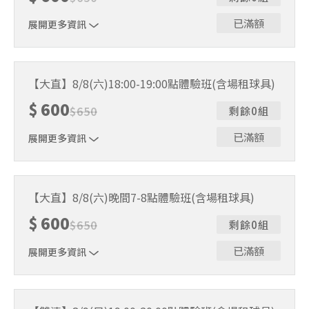
已滿額
展開更多資訊
｜單人報名方案說明｜ 本體驗課程採4人開班，8人滿班
制。歡迎邀請親友一同報名參加，享受團體運動樂趣！ 如
【大直】8/8(六)18:00-19:00點體驗班(含場租球具)
人數未達開班門檻，或因天候不佳無法如期舉行，POA將視
$
600
情況安排延期或併班處理。 ⚠️ 報名完成後，如因天候因素
$
650
剩餘0組
無法上課，僅提供課程延期選項，恕不退費，請參閱【報名
與課程異動規則】。報名後視為您已同意上述規則。
已滿額
展開更多資訊
｜單人報名方案說明｜ 本體驗課程採4人開班，8人滿班
制。歡迎邀請親友一同報名參加，享受團體運動樂趣！ 如
【大直】8/8(六)晚間7-8點體驗班(含場租球具)
人數未達開班門檻，或因天候不佳無法如期舉行，POA將視
$
600
情況安排延期或併班處理。 ⚠️ 報名完成後，如因天候因素
$
650
剩餘0組
無法上課，僅提供課程延期選項，恕不退費，請參閱【報名
與課程異動規則】。報名後視為您已同意上述規則。
已滿額
展開更多資訊
｜單人報名方案說明｜ 本體驗課程採4人開班，8人滿班
制。歡迎邀請親友一同報名參加，享受團體運動樂趣！ 如