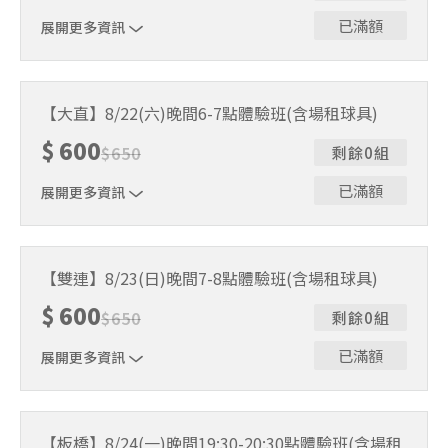
已滿額
展開更多資訊
｜單人報名方案說明｜ 本體驗課程採4人開班，8人滿班
制。歡迎邀請親友一同報名參加，享受團體運動樂趣！ 如
【大直】8/22(六)晚間6-7點體驗班(含場租球具)
人數未達開班門檻，或因天候不佳無法如期舉行，POA將視
$
600
情況安排延期或併班處理。 ⚠️ 報名完成後，如因天候因素
$
650
剩餘0組
無法上課，僅提供課程延期選項，恕不退費，請參閱【報名
與課程異動規則】。報名後視為您已同意上述規則。
已滿額
展開更多資訊
｜單人報名方案說明｜ 本體驗課程採4人開班，8人滿班
制。歡迎邀請親友一同報名參加，享受團體運動樂趣！ 如
【雙連】8/23(日)晚間7-8點體驗班(含場租球具)
人數未達開班門檻，或因天候不佳無法如期舉行，POA將視
$
600
情況安排延期或併班處理。 ⚠️ 報名完成後，如因天候因素
$
650
剩餘0組
無法上課，僅提供課程延期選項，恕不退費，請參閱【報名
與課程異動規則】。報名後視為您已同意上述規則。
已滿額
展開更多資訊
｜單人報名方案說明｜ 本體驗課程採4人開班，8人滿班
制。歡迎邀請親友一同報名參加，享受團體運動樂趣！ 如
【板橋】8/24(一)晚間19:30-20:30點體驗班(含場租