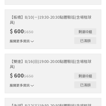
｜單人報名方案說明｜ 本體驗課程採4人開班，8人滿班
制。歡迎邀請親友一同報名參加，享受團體運動樂趣！ 如
【板橋】8/10(ㄧ)19:30-20:30點體驗班(含場租球
人數未達開班門檻，或因天候不佳無法如期舉行，POA將視
具)
情況安排延期或併班處理。 ⚠️ 報名完成後，如因天候因素
無法上課，僅提供課程延期選項，恕不退費，請參閱【報名
$
600
$
650
剩餘0組
與課程異動規則】。報名後視為您已同意上述規則。
已滿額
展開更多資訊
｜單人報名方案說明｜ 本體驗課程採4人開班，8人滿班
制。歡迎邀請親友一同報名參加，享受團體運動樂趣！ 如
【雙連】8/16(日)19:00-20:00點體驗班(含場租球
人數未達開班門檻，或因天候不佳無法如期舉行，POA將視
具)
情況安排延期或併班處理。 ⚠️ 報名完成後，如因天候因素
無法上課，僅提供課程延期選項，恕不退費，請參閱【報名
$
600
$
650
剩餘0組
與課程異動規則】。報名後視為您已同意上述規則。
已滿額
展開更多資訊
｜單人報名方案說明｜ 本體驗課程採4人開班，8人滿班
制。歡迎邀請親友一同報名參加，享受團體運動樂趣！ 如
【內湖】8/12(三)19:50-20:50點體驗班(含場租球