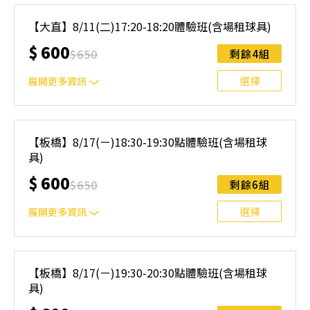
｜單人報名方案說明｜ 本體驗課程採4人開班，8人滿班
制。歡迎邀請親友一同報名參加，享受團體運動樂趣！ 如
【大直】8/11(二)17:20-18:20體驗班(含場租球具)
人數未達開班門檻，或因天候不佳無法如期舉行，POA將視
$
600
情況安排延期或併班處理。 ⚠️ 報名完成後，如因天候因素
$
650
剩餘4組
無法上課，僅提供課程延期選項，恕不退費，請參閱【報名
與課程異動規則】。報名後視為您已同意上述規則。
選擇
展開更多資訊
｜單人報名方案說明｜ 本體驗課程採4人開班，8人滿班
制。歡迎邀請親友一同報名參加，享受團體運動樂趣！ 如
【板橋】8/17(ㄧ)18:30-19:30點體驗班(含場租球
人數未達開班門檻，或因天候不佳無法如期舉行，POA將視
具)
情況安排延期或併班處理。 ⚠️ 報名完成後，如因天候因素
無法上課，僅提供課程延期選項，恕不退費，請參閱【報名
$
600
$
650
剩餘6組
與課程異動規則】。報名後視為您已同意上述規則。
選擇
展開更多資訊
｜單人報名方案說明｜ 本體驗課程採4人開班，8人滿班
制。歡迎邀請親友一同報名參加，享受團體運動樂趣！ 如
【板橋】8/17(ㄧ)19:30-20:30點體驗班(含場租球
人數未達開班門檻，或因天候不佳無法如期舉行，POA將視
具)
情況安排延期或併班處理。 ⚠️ 報名完成後，如因天候因素
無法上課，僅提供課程延期選項，恕不退費，請參閱【報名