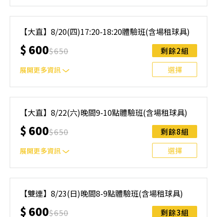
｜單人報名方案說明｜ 本體驗課程採4人開班，8人滿班
制。歡迎邀請親友一同報名參加，享受團體運動樂趣！ 如
【大直】8/20(四)17:20-18:20體驗班(含場租球具)
人數未達開班門檻，或因天候不佳無法如期舉行，POA將視
$
600
情況安排延期或併班處理。 ⚠️ 報名完成後，如因天候因素
$
650
剩餘2組
無法上課，僅提供課程延期選項，恕不退費，請參閱【報名
與課程異動規則】。報名後視為您已同意上述規則。
選擇
展開更多資訊
｜單人報名方案說明｜ 本體驗課程採4人開班，8人滿班
制。歡迎邀請親友一同報名參加，享受團體運動樂趣！ 如
【大直】8/22(六)晚間9-10點體驗班(含場租球具)
人數未達開班門檻，或因天候不佳無法如期舉行，POA將視
$
600
情況安排延期或併班處理。 ⚠️ 報名完成後，如因天候因素
$
650
剩餘8組
無法上課，僅提供課程延期選項，恕不退費，請參閱【報名
與課程異動規則】。報名後視為您已同意上述規則。
選擇
展開更多資訊
｜單人報名方案說明｜ 本體驗課程採4人開班，8人滿班
制。歡迎邀請親友一同報名參加，享受團體運動樂趣！ 如
【雙連】8/23(日)晚間8-9點體驗班(含場租球具)
人數未達開班門檻，或因天候不佳無法如期舉行，POA將視
$
600
情況安排延期或併班處理。 ⚠️ 報名完成後，如因天候因素
$
650
剩餘3組