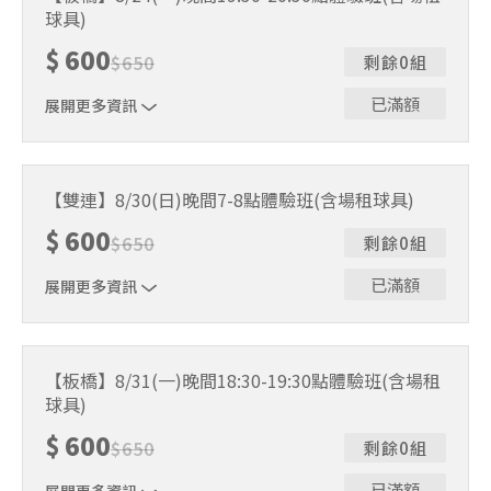
人數未達開班門檻，或因天候不佳無法如期舉行，POA將視
球具)
情況安排延期或併班處理。 ⚠️ 報名完成後，如因天候因素
無法上課，僅提供課程延期選項，恕不退費，請參閱【報名
$
600
$
650
剩餘0組
與課程異動規則】。報名後視為您已同意上述規則。
已滿額
展開更多資訊
｜單人報名方案說明｜ 本體驗課程採4人開班，8人滿班
制。歡迎邀請親友一同報名參加，享受團體運動樂趣！ 如
【雙連】8/30(日)晚間7-8點體驗班(含場租球具)
人數未達開班門檻，或因天候不佳無法如期舉行，POA將視
$
600
情況安排延期或併班處理。 ⚠️ 報名完成後，如因天候因素
$
650
剩餘0組
無法上課，僅提供課程延期選項，恕不退費，請參閱【報名
與課程異動規則】。報名後視為您已同意上述規則。
已滿額
展開更多資訊
｜單人報名方案說明｜ 本體驗課程採4人開班，8人滿班
制。歡迎邀請親友一同報名參加，享受團體運動樂趣！ 如
【板橋】8/31(一)晚間18:30-19:30點體驗班(含場租
人數未達開班門檻，或因天候不佳無法如期舉行，POA將視
球具)
情況安排延期或併班處理。 ⚠️ 報名完成後，如因天候因素
無法上課，僅提供課程延期選項，恕不退費，請參閱【報名
$
600
$
650
剩餘0組
與課程異動規則】。報名後視為您已同意上述規則。
已滿額