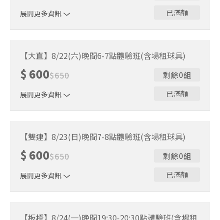
已滿額
展開更多資訊
｜單人報名方案說明｜ 本體驗課程採4人開班，8人滿班
制。歡迎邀請親友一同報名參加，享受團體運動樂趣！ 如
【大直】8/22(六)晚間6-7點體驗班(含場租球具)
人數未達開班門檻，或因天候不佳無法如期舉行，POA將視
$
600
情況安排延期或併班處理。 ⚠️ 報名完成後，如因天候因素
$
650
剩餘0組
無法上課，僅提供課程延期選項，恕不退費，請參閱【報名
與課程異動規則】。報名後視為您已同意上述規則。
已滿額
展開更多資訊
｜單人報名方案說明｜ 本體驗課程採4人開班，8人滿班
制。歡迎邀請親友一同報名參加，享受團體運動樂趣！ 如
【雙連】8/23(日)晚間7-8點體驗班(含場租球具)
人數未達開班門檻，或因天候不佳無法如期舉行，POA將視
$
600
情況安排延期或併班處理。 ⚠️ 報名完成後，如因天候因素
$
650
剩餘0組
無法上課，僅提供課程延期選項，恕不退費，請參閱【報名
與課程異動規則】。報名後視為您已同意上述規則。
已滿額
展開更多資訊
｜單人報名方案說明｜ 本體驗課程採4人開班，8人滿班
制。歡迎邀請親友一同報名參加，享受團體運動樂趣！ 如
【板橋】8/24(一)晚間19:30-20:30點體驗班(含場租