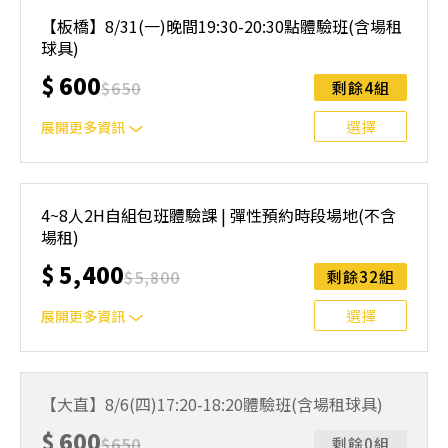
｜單人報名方案說明｜ 本體驗課程採4人開班，8人滿班
制。歡迎邀請親友一同報名參加，享受團體運動樂趣！ 如
【板橋】8/31(一)晚間19:30-20:30點體驗班(含場租
人數未達開班門檻，或因天候不佳無法如期舉行，POA將視
球具)
情況安排延期或併班處理。 ⚠️ 報名完成後，如因天候因素
無法上課，僅提供課程延期選項，恕不退費，請參閱【報名
$
600
$
650
剩餘4組
與課程異動規則】。報名後視為您已同意上述規則。
選擇
展開更多資訊
｜單人報名方案說明｜ 本體驗課程採4人開班，8人滿班
制。歡迎邀請親友一同報名參加，享受團體運動樂趣！ 如
4~8人2H自組包班體驗課 | 彈性預約時段場地(不含
人數未達開班門檻，或因天候不佳無法如期舉行，POA將視
場租)
情況安排延期或併班處理。 ⚠️ 報名完成後，如因天候因素
無法上課，僅提供課程延期選項，恕不退費，請參閱【報名
$
5,400
$
5,800
剩餘32組
與課程異動規則】。報名後視為您已同意上述規則。
選擇
展開更多資訊
可預約以下地點信義、民權西路站、內湖、士林、北投、中
和、萬華、桃園，將會依照預約時間與地點為您安排合適的
【大直】8/6(四)17:20-18:20體驗班(含場租球具)
教練教學。
$
600
$
650
剩餘0組