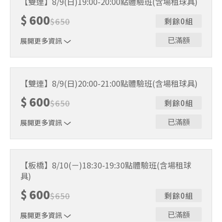
【雙連】8/9(日)19:00-20:00點體驗班(含場租球具)
人數未達開班門檻，或因天候不佳無法如期舉行，POA將視
$
600
情況安排延期或併班處理。 ⚠️ 報名完成後，如因天候因素
$
650
剩餘0組
無法上課，僅提供課程延期選項，恕不退費，請參閱【報名
與課程異動規則】。報名後視為您已同意上述規則。
已滿額
展開更多資訊
｜單人報名方案說明｜ 本體驗課程採4人開班，8人滿班
制。歡迎邀請親友一同報名參加，享受團體運動樂趣！ 如
【雙連】8/9(日)20:00-21:00點體驗班(含場租球具)
人數未達開班門檻，或因天候不佳無法如期舉行，POA將視
$
600
情況安排延期或併班處理。 ⚠️ 報名完成後，如因天候因素
$
650
剩餘0組
無法上課，僅提供課程延期選項，恕不退費，請參閱【報名
與課程異動規則】。報名後視為您已同意上述規則。
已滿額
展開更多資訊
｜單人報名方案說明｜ 本體驗課程採4人開班，8人滿班
制。歡迎邀請親友一同報名參加，享受團體運動樂趣！ 如
【板橋】8/10(ㄧ)18:30-19:30點體驗班(含場租球
人數未達開班門檻，或因天候不佳無法如期舉行，POA將視
具)
情況安排延期或併班處理。 ⚠️ 報名完成後，如因天候因素
無法上課，僅提供課程延期選項，恕不退費，請參閱【報名
$
600
$
650
剩餘0組
與課程異動規則】。報名後視為您已同意上述規則。
已滿額
展開更多資訊