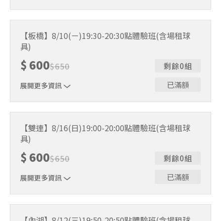
｜單人報名方案說明｜ 本體驗課程採4人開班，8人滿班
制。歡迎邀請親友一同報名參加，享受團體運動樂趣！ 如
【板橋】8/10(ㄧ)19:30-20:30點體驗班(含場租球
人數未達開班門檻，或因天候不佳無法如期舉行，POA將視
具)
情況安排延期或併班處理。 ⚠️ 報名完成後，如因天候因素
無法上課，僅提供課程延期選項，恕不退費，請參閱【報名
$
600
$
650
剩餘0組
與課程異動規則】。報名後視為您已同意上述規則。
已滿額
展開更多資訊
｜單人報名方案說明｜ 本體驗課程採4人開班，8人滿班
制。歡迎邀請親友一同報名參加，享受團體運動樂趣！ 如
【雙連】8/16(日)19:00-20:00點體驗班(含場租球
人數未達開班門檻，或因天候不佳無法如期舉行，POA將視
具)
情況安排延期或併班處理。 ⚠️ 報名完成後，如因天候因素
無法上課，僅提供課程延期選項，恕不退費，請參閱【報名
$
600
$
650
剩餘0組
與課程異動規則】。報名後視為您已同意上述規則。
已滿額
展開更多資訊
｜單人報名方案說明｜ 本體驗課程採4人開班，8人滿班
制。歡迎邀請親友一同報名參加，享受團體運動樂趣！ 如
【內湖】8/12(三)19:50-20:50點體驗班(含場租球