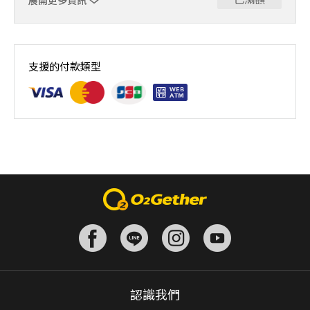
展開更多資訊
｜單人報名方案說明｜ 本體驗課程採4人開班，8人滿班
制。歡迎邀請親友一同報名參加，享受團體運動樂趣！ 如
支援的付款類型
人數未達開班門檻，或因天候不佳無法如期舉行，POA將視
情況安排延期或併班處理。 ⚠️ 報名完成後，如因天候因素
無法上課，僅提供課程延期選項，恕不退費，請參閱【報名
與課程異動規則】。報名後視為您已同意上述規則。
認識我們