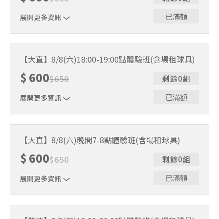
已滿額
展開更多資訊
｜單人報名方案說明｜ 本體驗課程採4人開班，8人滿班
制。歡迎邀請親友一同報名參加，享受團體運動樂趣！ 如
【大直】8/8(六)18:00-19:00點體驗班(含場租球具)
人數未達開班門檻，或因天候不佳無法如期舉行，POA將視
$
600
情況安排延期或併班處理。 ⚠️ 報名完成後，如因天候因素
$
650
剩餘0組
無法上課，僅提供課程延期選項，恕不退費，請參閱【報名
與課程異動規則】。報名後視為您已同意上述規則。
已滿額
展開更多資訊
｜單人報名方案說明｜ 本體驗課程採4人開班，8人滿班
制。歡迎邀請親友一同報名參加，享受團體運動樂趣！ 如
【大直】8/8(六)晚間7-8點體驗班(含場租球具)
人數未達開班門檻，或因天候不佳無法如期舉行，POA將視
$
600
情況安排延期或併班處理。 ⚠️ 報名完成後，如因天候因素
$
650
剩餘0組
無法上課，僅提供課程延期選項，恕不退費，請參閱【報名
與課程異動規則】。報名後視為您已同意上述規則。
已滿額
展開更多資訊
｜單人報名方案說明｜ 本體驗課程採4人開班，8人滿班
制。歡迎邀請親友一同報名參加，享受團體運動樂趣！ 如