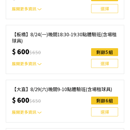
無法上課，僅提供課程延期選項，恕不退費，請參閱【報名
與課程異動規則】。報名後視為您已同意上述規則。
選擇
展開更多資訊
｜單人報名方案說明｜ 本體驗課程採4人開班，8人滿班
制。歡迎邀請親友一同報名參加，享受團體運動樂趣！ 如
【板橋】8/24(一)晚間18:30-19:30點體驗班(含場租
人數未達開班門檻，或因天候不佳無法如期舉行，POA將視
球具)
情況安排延期或併班處理。 ⚠️ 報名完成後，如因天候因素
無法上課，僅提供課程延期選項，恕不退費，請參閱【報名
$
600
$
650
剩餘5組
與課程異動規則】。報名後視為您已同意上述規則。
選擇
展開更多資訊
｜單人報名方案說明｜ 本體驗課程採4人開班，8人滿班
制。歡迎邀請親友一同報名參加，享受團體運動樂趣！ 如
【大直】8/29(六)晚間9-10點體驗班(含場租球具)
人數未達開班門檻，或因天候不佳無法如期舉行，POA將視
$
600
情況安排延期或併班處理。 ⚠️ 報名完成後，如因天候因素
$
650
剩餘6組
無法上課，僅提供課程延期選項，恕不退費，請參閱【報名
與課程異動規則】。報名後視為您已同意上述規則。
選擇
展開更多資訊