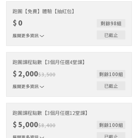
俱樂部會員(週一週五上到飽)
跑團【免費】體驗【抽紅包】
$
0
剩餘98組
已截止
展開更多資訊
每人一生限體驗乙次，於開課後免費體驗兩堂，請加 line@
預約。
跑團課程點數【3個月任選4堂課】
$
2,000
$
3,500
剩餘100組
已截止
展開更多資訊
【3個月任選4堂課】
跑團課程點數【3個月任選12堂課】
$
5,000
$
8,400
剩餘100組
已截止
展開更多資訊