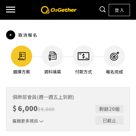
登 入
取消報名
選擇方案
資料填寫
付款方式
報名完成
俱樂部會員(週一週五上到飽)
$
6,000
$
9,000
剩餘20組
已截止
展開更多資訊