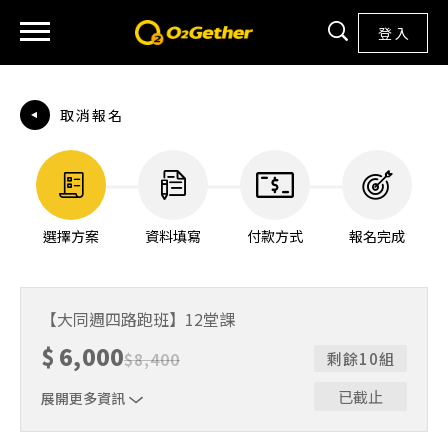
登 入
取消報名
選擇方案
資料填寫
付款方式
報名完成
【大同週四路跑班】12堂課
$
6,000
$
8,400
剩餘10組
已截止
展開更多資訊