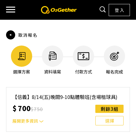
登 入
取消報名
選擇方案
資料填寫
付款方式
報名完成
【信義】8/14(五)晚間9-10點體驗班(含場租球具)
$
700
$
750
剩餘3組
選擇
展開更多資訊