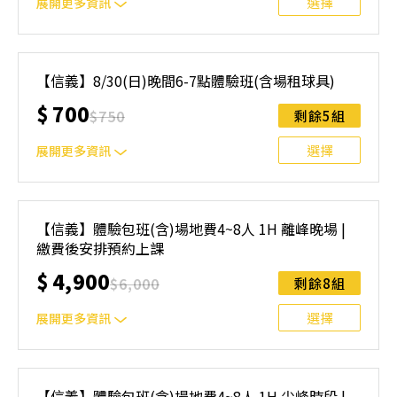
選擇
展開更多資訊
｜單人報名方案說明｜ 本體驗課程採4人開班，8人滿班
制。歡迎邀請親友一同報名參加，享受團體運動樂趣！ 如
【信義】8/30(日)晚間6-7點體驗班(含場租球具)
人數未達開班門檻，或因天候不佳無法如期舉行，POA將視
$
700
情況安排延期或併班處理。 ⚠️ 報名完成後，如因天候因素
$
750
剩餘5組
無法上課，僅提供課程延期選項，恕不退費，請參閱【報名
與課程異動規則】。報名後視為您已同意上述規則。
選擇
展開更多資訊
｜單人報名方案說明｜ 本體驗課程採4人開班，8人滿班
制。歡迎邀請親友一同報名參加，享受團體運動樂趣！ 如
【信義】體驗包班(含)場地費4~8人 1H 離峰晚場 |
人數未達開班門檻，或因天候不佳無法如期舉行，POA將視
繳費後安排預約上課
情況安排延期或併班處理。 ⚠️ 報名完成後，如因天候因素
無法上課，僅提供課程延期選項，恕不退費，請參閱【報名
$
4,900
$
6,000
剩餘8組
與課程異動規則】。報名後視為您已同意上述規則。
選擇
展開更多資訊
離峰時段：平日三、五晚上21~22點⚠️ 報名請參閱【報名與
課程異動規則】，報名後視為您已同意上述規則。
【信義】體驗包班(含)場地費4~8人 1H 尖峰時段 |