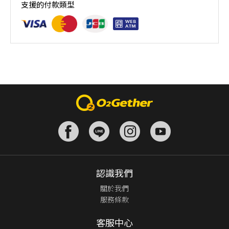
支援的付款類型
人數未達開班門檻，或因天候不佳無法如期舉行，POA將視
情況安排延期或併班處理。 ⚠️ 報名完成後，如因天候因素
無法上課，僅提供課程延期選項，恕不退費，請參閱【報名
與課程異動規則】。報名後視為您已同意上述規則。
認識我們
關於我們
服務條款
客服中心