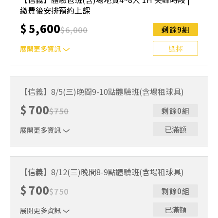
繳費後安排預約上課
$
5,600
$
6,000
剩餘9組
選擇
展開更多資訊
尖峰時段：平日三、五晚上19~21點，以及周末早上10~晚
上20點可安排預約上課⚠️ 報名請參閱【報名與課程異動規
【信義】8/5(三)晚間9-10點體驗班(含場租球具)
則】。報名後視為您已同意上述規則。
$
700
$
750
剩餘0組
已滿額
展開更多資訊
｜單人報名方案說明｜ 本體驗課程採4人開班，8人滿班
制。歡迎邀請親友一同報名參加，享受團體運動樂趣！ 如
【信義】8/12(三)晚間8-9點體驗班(含場租球具)
人數未達開班門檻，或因天候不佳無法如期舉行，POA將視
$
700
情況安排延期或併班處理。 ⚠️ 報名完成後，如因天候因素
$
750
剩餘0組
無法上課，僅提供課程延期選項，恕不退費，請參閱【報名
與課程異動規則】。報名後視為您已同意上述規則。
已滿額
展開更多資訊