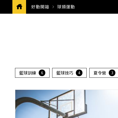
好動開箱
CURRENT:
球類運動
籃球訓練
籃球技巧
夏令營
6
4
3