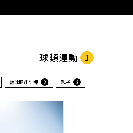
球類運動
1
籃球體能訓練
親子
3
3