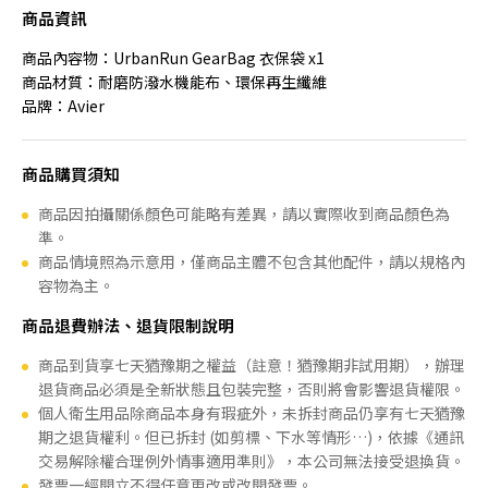
商品資訊
商品內容物：UrbanRun GearBag 衣保袋 x1
商品材質：耐磨防潑水機能布、環保再生纖維
品牌：Avier
商品購買須知
商品因拍攝關係顏色可能略有差異，請以實際收到商品顏色為
準。
商品情境照為示意用，僅商品主體不包含其他配件，請以規格內
容物為主。
商品退費辦法、退貨限制說明
商品到貨享七天猶豫期之權益（註意！猶豫期非試用期），辦理
退貨商品必須是全新狀態且包裝完整，否則將會影響退貨權限。
個人衛生用品除商品本身有瑕疵外，未拆封商品仍享有七天猶豫
期之退貨權利。但已拆封 (如剪標、下水等情形…)，依據《通訊
交易解除權合理例外情事適用準則》，本公司無法接受退換貨。
發票一經開立不得任意更改或改開發票。