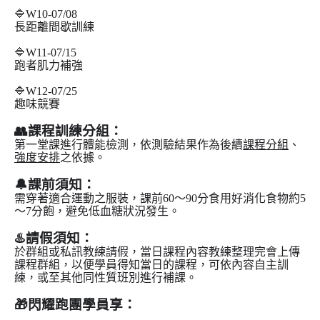
🔷W10-07/08
長距離間歇訓練
🔷W11-07/15
跑者肌力補強
🔷W12-07/25
趣味競賽
👥課程訓練分組：
第一堂課進行體能檢測，依測驗結果作為後續
課程分組
、
強度安排
之依據。
🔔課前須知：
需穿著適合運動之服裝，課前60～90分食用好消化食物約5
～7分飽，避免低血糖狀況發生。
♨️請假須知：
於群組或私訊教練請假，當日課程內容教練整理完會上傳
課程群組，以便學員得知當日的課程，可依內容自主訓
練，或至其他同性質班別進行補課。
🎁閃耀跑團學員享
：