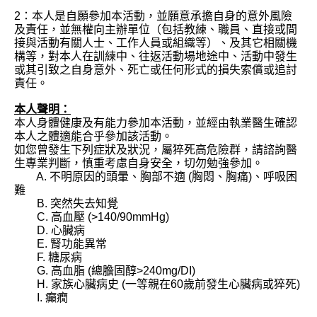
2：本人是自願參加本活動，並願意承擔自身的意外風險
及責任，並無權向主辦單位（包括教練、職員、直接或間
接與活動有關人士、工作人員或組織等）、及其它相關機
構等，對本人在訓練中、往返活動場地途中、活動中發生
或其引致之自身意外、死亡或任何形式的損失索償或追討
責任。
本人聲明：
本人身體健康及有能力參加本活動，並經由執業醫生確認
本人之體適能合乎參加該活動。
如您曾發生下列症狀及狀況，屬猝死高危險群，請諮詢醫
生專業判斷，慎重考慮自身安全，切勿勉強參加。
A. 不明原因的頭暈、胸部不適 (胸悶、胸痛)、呼吸困
難
B. 突然失去知覺
C. 高血壓 (>140/90mmHg)
D. 心臟病
E. 腎功能異常
F. 糖尿病
G. 高血脂 (總膽固醇>240mg/DI)
H. 家族心臟病史 (一等親在60歲前發生心臟病或猝死)
I. 癲癇