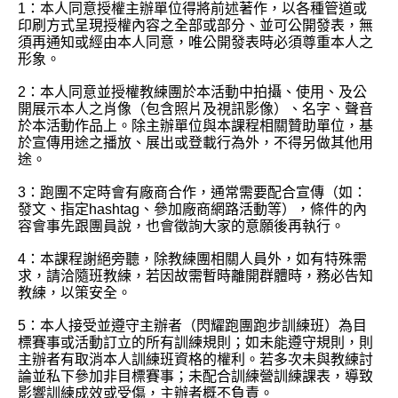
1：本人同意授權主辦單位得將前述著作，以各種管道或
印刷方式呈現授權內容之全部或部分、並可公開發表，無
須再通知或經由本人同意，唯公開發表時必須尊重本人之
形象。
2：本人同意並授權教練團於本活動中拍攝、使用、及公
開展示本人之肖像（包含照片及視訊影像）、名字、聲音
於本活動作品上。除主辦單位與本課程相關贊助單位，基
於宣傳用途之播放、展出或登載行為外，不得另做其他用
途。
3：跑團不定時會有廠商合作，通常需要配合宣傳（如：
發文、指定hashtag、參加廠商網路活動等），條件的內
容會事先跟團員說，也會徵詢大家的意願後再執行。
4：本課程謝絕旁聽，除教練團相關人員外，如有特殊需
求，請洽隨班教練，若因故需暫時離開群體時，務必告知
教練，以策安全。
5：本人接受並遵守主辦者（閃耀跑團跑步訓練班）為目
標賽事或活動訂立的所有訓練規則；如未能遵守規則，則
主辦者有取消本人訓練班資格的權利。若多次未與教練討
論並私下參加非目標賽事；未配合訓練營訓練課表，導致
影響訓練成效或受傷，主辦者概不負責。