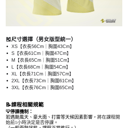
🎽尺寸選擇（男女版型統一）
XS【衣長56Cm｜胸圍43Cm】
S【衣長61Cm｜胸圍47Cm】
M【衣長65Cm｜胸圍51Cm】
L【衣長68Cm｜胸圍54Cm】
XL【衣長71Cm｜胸圍57Cm】
2XL【衣長73Cm｜胸圍61Cm】
3XL
【衣長
76Cm
｜胸圍
65Cm
】
📝課程相關規範
💡停課機制：
若遇颱風天、豪大雨、打雷等天候因素影響，
將在課程開
始前1小時決定是否停課。
（一般雨勢狀態，課程正常進行。）