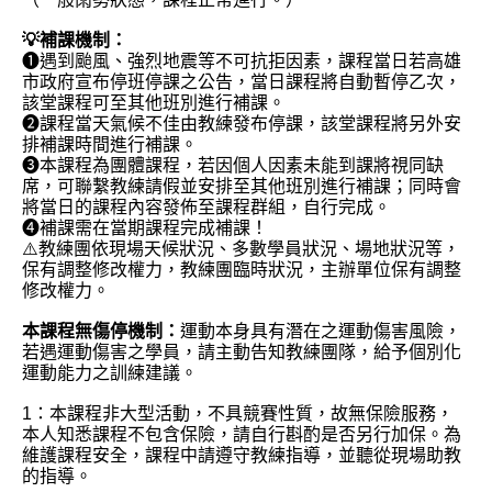
💡補課機制：
❶遇到颱風、強烈地震等不可抗拒因素，課程當日若高雄
市政府宣布停班停課之公告，當日課程將自動暫停乙次，
該堂課程可至其他班別進行補課。
❷課程當天氣候不佳由教練發布停課，該堂課程將另外安
排補課時間進行補課。
❸本課程為團體課程，若因個人因素未能到課將視同缺
席，可聯繫教練請假並安排至其他班別進行補課；同時會
將當日的課程內容發佈至課程群組，自行完成。
❹補課需在當期課程完成補課！
⚠️教練團依現場天候狀況、多數學員狀況、場地狀況等，
保有調整修改權力，教練團臨時狀況，主辦單位保有調整
修改權力。
本課程無傷停機制：
運動本身具有潛在之運動傷害風險，
若遇運動傷害之學員，請主動告知教練團隊，給予個別化
運動能力之訓練建議。
1：本課程非大型活動，不具競賽性質，故無保險服務，
本人知悉課程不包含保險，請自行斟酌是否另行加保。為
維護課程安全，課程中請遵守教練指導，並聽從現場助教
的指導。