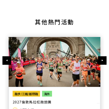
其他熱門活動
跑步/三鐵/越野跑
海外
2027倫敦馬拉松跑旅團