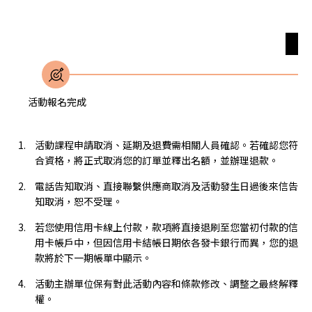
無
活動報名完成
活動課程申請取消、延期及退費需相關人員確認。若確認您符
合資格，將正式取消您的訂單並釋出名額，並辦理退款。
電話告知取消、直接聯繫供應商取消及活動發生日過後來信告
知取消，恕不受理。
若您使用信用卡線上付款，款項將直接退刷至您當初付款的信
用卡帳戶中，但因信用卡結帳日期依各發卡銀行而異，您的退
款將於下一期帳單中顯示。
活動主辦單位保有對此活動內容和條款修改、調整之最終解釋
權。