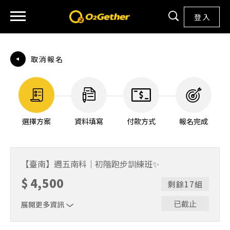
登 入
取消報名
選擇方案
資料填寫
付款方式
報名完成
【臺南】週五南科｜初階跑步訓練班✨
$
4,500
剩餘17組
已截止
展開更多資訊