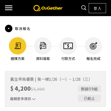
登 入
取消報名
選擇方案
資料填寫
付款方式
報名完成
舊生早鳥優惠 | 第一梯1/26（一）~ 1/28（三）
$
4,200
$
5,000
剩餘59組
已截止
展開更多資訊