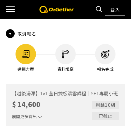
登 入
取消報名
選擇方案
資料填寫
報名完成
【越後湯澤】1v1 全日雙板滑雪課程｜5+1專屬小班
$
14,600
剩餘10組
已截止
展開更多資訊