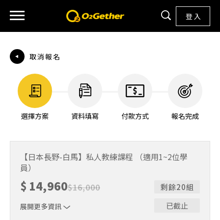
登 入
取消報名
選擇方案
資料填寫
付款方式
報名完成
【日本長野-白馬】私人教練課程 （適用1~2位學
員）
$
14,960
$
16,000
剩餘20組
已截止
展開更多資訊