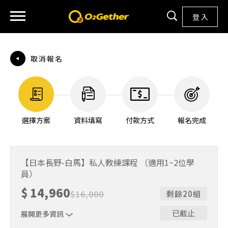
登 入
取消報名
選擇方案
資料填寫
付款方式
報名完成
【日本長野-白馬】私人教練課程 （適用1~2位學
員）
$
14,960
$
16,000
剩餘20組
已截止
展開更多資訊