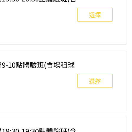
選擇
8人滿班制。歡迎邀請親友一同報名參加，享受團體運動
舉行，POA將視情況安排延期或併班處理。 ⚠️ 報名
選項，恕不退費，請參閱【報名與課程異動規則】。報
間9-10點體驗班(含場租球
選擇
8人滿班制。歡迎邀請親友一同報名參加，享受團體運動
舉行，POA將視情況安排延期或併班處理。 ⚠️ 報名
選項，恕不退費，請參閱【報名與課程異動規則】。報
18:30-19:30點體驗班(含