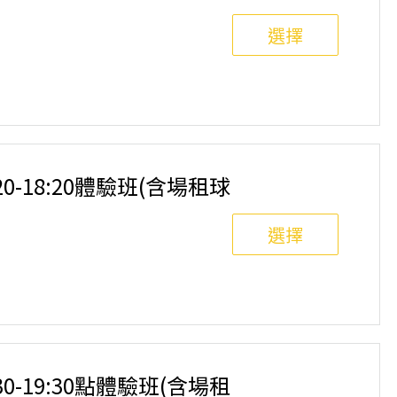
選擇
8人滿班制。歡迎邀請親友一同報名參加，享受團體運動
舉行，POA將視情況安排延期或併班處理。 ⚠️ 報名
選項，恕不退費，請參閱【報名與課程異動規則】。報
:20-18:20體驗班(含場租球
選擇
8人滿班制。歡迎邀請親友一同報名參加，享受團體運動
舉行，POA將視情況安排延期或併班處理。 ⚠️ 報名
選項，恕不退費，請參閱【報名與課程異動規則】。報
:30-19:30點體驗班(含場租