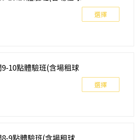
選擇
8人滿班制。歡迎邀請親友一同報名參加，享受團體運動
舉行，POA將視情況安排延期或併班處理。 ⚠️ 報名
選項，恕不退費，請參閱【報名與課程異動規則】。報
間9-10點體驗班(含場租球
選擇
8人滿班制。歡迎邀請親友一同報名參加，享受團體運動
舉行，POA將視情況安排延期或併班處理。 ⚠️ 報名
選項，恕不退費，請參閱【報名與課程異動規則】。報
間8-9點體驗班(含場租球