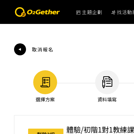
主題企劃
找活動
取消報名
選擇方案
資料填寫
體驗/初階1對1教練課