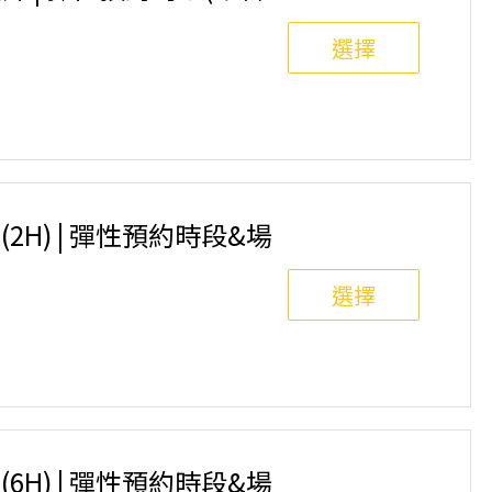
選擇
內匹克球俱樂部)⚠️ 報名前請先參閱【報名與課程異
2H) | 彈性預約時段&場
選擇
先參閱【報名與課程異動規則】，報名後視為您已同意上述
6H) | 彈性預約時段&場