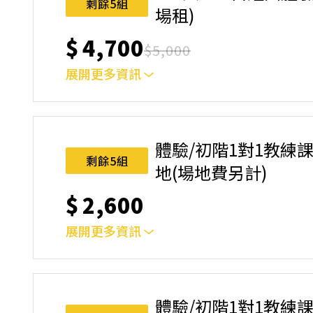
剩餘5組
場租)
$
4,700
$
5,000
展開更多資訊
上課地點：台中市東區環中東路五段52號(西雅圖室
動規則】，報名後視為您已同意上述規則。
體驗/初階1對1教練課(
剩餘5組
地(場地費另計)
$
2,600
展開更多資訊
彈性預約時段&場地(場地費另計)⚠️ 報名前請
規則。
體驗/初階1對1教練課(