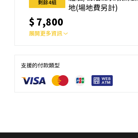
剩餘4組
地(場地費另計)
$
7,800
展開更多資訊
彈性預約時段&場地(場地費另計)⚠️ 報名前請
規則。
支援的付款類型