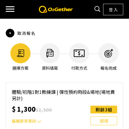
登 入
取消報名
選擇方案
資料填寫
付款方式
報名完成
體驗/初階1對1教練課 | 彈性預約時段&場地(場地費
另計)
$
1,300
$
1,500
剩餘3組
選擇
展開更多資訊