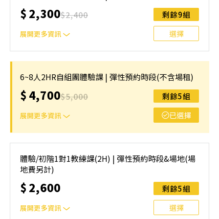
名後視為您已同意上述規則。
$
2,300
$
2,400
剩餘9組
選擇
展開更多資訊
上課地點：台中市東區環中東路五段52號(西雅圖室內匹克
球俱樂部)⚠️ 報名前請先參閱【報名與課程異動規則】，報
6~8人2HR自組團體驗課 | 彈性預約時段(不含場租)
名後視為您已同意上述規則。
$
4,700
$
5,000
剩餘5組
已選擇
展開更多資訊
上課地點：台中市東區環中東路五段52號(西雅圖室內匹克
球俱樂部)⚠️ 報名前請先參閱【報名與課程異動規則】，報
體驗/初階1對1教練課(2H) | 彈性預約時段&場地(場
名後視為您已同意上述規則。
地費另計)
$
2,600
剩餘5組
選擇
展開更多資訊