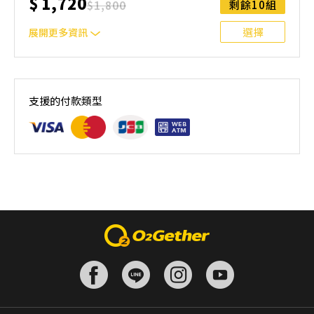
$
1,720
$
1,800
剩餘10組
選擇
展開更多資訊
一大一小➜適合4～10歲的小學員
支援的付款類型