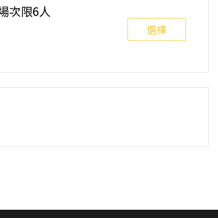
選項，恕不退費，請參閱【報名與課程異動規則】。報
單場次限6人
選擇
班制。歡迎邀請親友一同報名參加，一起精進匹克球基
舉行，POA將視情況安排延期或併班處理。 ⚠️ 報名
選項，恕不退費，請參閱【報名與課程異動規則】。報