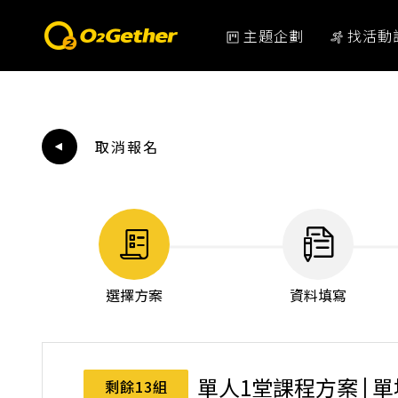
主題企劃
找活動
取消報名
選擇方案
資料填寫
單人1堂課程方案 | 
剩餘13組