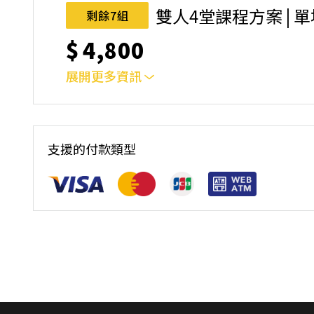
完成後，如因天候因素無法上課，僅提供課程延期
雙人4堂課程方案 | 
剩餘7組
名後視為您已同意上述規則。
$
4,800
展開更多資訊
｜雙人報名方案說明｜本課程採4人開班，6人滿
本功！ 如人數未達開班門檻，或因天候不佳無法如期
完成後，如因天候因素無法上課，僅提供課程延期
支援的付款類型
名後視為您已同意上述規則。