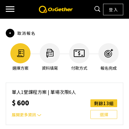
登 入
取消報名
選擇方案
資料填寫
付款方式
報名完成
單人1堂課程方案 | 單場次限6人
$
600
剩餘13組
選擇
展開更多資訊