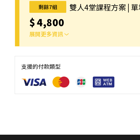
完成後，如因天候因素無法上課，僅提供課程延期
雙人4堂課程方案 | 
剩餘7組
名後視為您已同意上述規則。
$
4,800
展開更多資訊
｜雙人報名方案說明｜本課程採4人開班，6人滿
本功！ 如人數未達開班門檻，或因天候不佳無法如期
完成後，如因天候因素無法上課，僅提供課程延期
支援的付款類型
名後視為您已同意上述規則。