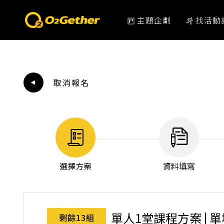
主題企劃
找活動
取消報名
選擇方案
資料填寫
單人1堂課程方案 | 
剩餘13組