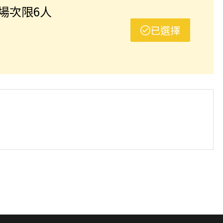
選項，恕不退費，請參閱【報名與課程異動規則】。報
單場次限6人
已選擇
班制。歡迎邀請親友一同報名參加，一起精進匹克球基
舉行，POA將視情況安排延期或併班處理。 ⚠️ 報名
選項，恕不退費，請參閱【報名與課程異動規則】。報