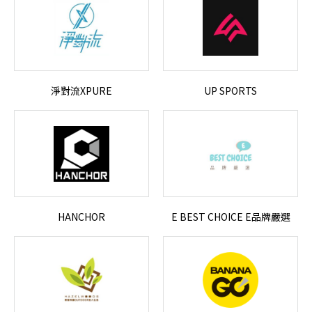
淨對流XPURE
UP SPORTS
HANCHOR
E BEST CHOICE E品牌嚴選