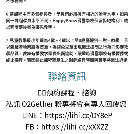
不予補時。
6.當課程中有多個參與者，學員們必須擁有相近的滑雪⽔平，如果
同⼀課程學員⽔平不同，HappySnow滑雪學校保留拒絕權利，或
以程度落後者為優先教學。
7.兒童教學最小年齡為4歲。4歲以上至8歲僅提供一對一教學，且
以體驗雪地樂趣為首重。為避免兒童出現無法控制之行為而影響教
學品質，教練有權要求家長出面協助，嚴重時滑雪學校有權暫停或
終止課程。若因終止課程而產生之剩餘課程時間與費用將無法退還
聯絡資訊
🙋‍♂預約課程、諮詢
私訊 O2Gether 粉專將會有專人回覆您
LINE：https://lihi.cc/DY8eP
FB：https://lihi.cc/xXXZZ