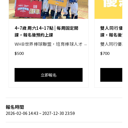
4~7歲 周六14~17點 | 每周固定開
雙人同行優惠
課，報名後預約上課
課，報名後預
WHB世界棒球聯盟，培育棒球人才
雙人同行優惠
不遺餘力，專門招收4~16歲的小朋
$500
$700
友，男女不拘，不需要任何球隊經
驗。 WHB規劃一系列的棒球課程，
從體適能心肺訓練到敏捷度反應訓
立即報名
練，由擁有合格執照的教練細心指
導每個基本動作及攻守訓練。讓孩
子從活動中自然而然地增進手眼協
調度和判斷力，有助於專注力的提
升。另外，孩子也可以在訓練中學
報名時間
習互助合作的精神和團隊默契。 我
2026-02-06 14:43 ~ 2027-12-30 23:59
們給予孩子的不只是體育活動，更
是一個良好的成長陪伴，讓我們一