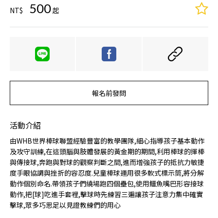
500
起創造美好的童年回憶。體驗課程
NT$
起
地點位於台北市中心的紅土球場，
交通便捷，雨天還備有室內練習場
地。
報名前發問
活動介紹
由WHB世界棒球聯盟經驗豐富的教學團隊,細心指導孩子基本動作
及攻守訓練,在這頭腦與肢體發展的黃金期的期間,利用棒球的揮棒
與傳接球,奔跑與對球的觀察判斷之間,進而增強孩子的抵抗力敏捷
度手眼協調與挫折的容忍度.兒童棒球運用很多軟式標示筒,將分解
動作個別命名.帶領孩子們繞場跑四個壘包,使用鱷魚嘴巴形容接球
動作,把[球]吃進手套裡,擊球時先練習三遍讓孩子注意力集中確實
擊球,眾多巧思足以見證教練們的用心