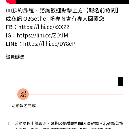
🙋‍♂預約課程、諮詢歡迎點擊上方【報名前發問】
或私訊 O2Gether 粉專將會有專人回覆您
FB：
https://lihi.cc/xXXZZ
IG：
https://lihi.cc/ZLYJM
LINE：
https://lihi.cc/DY8eP
退費辦法
無
活動報名完成
活動課程申請取消、延期及退費需相關人員確認。若確認您符