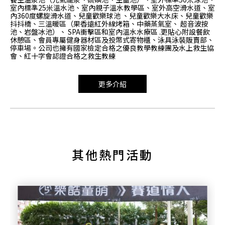
室內標準25米溫水池、室內親子溫水教學區、室外高空滑水道、室
內360度螺旋滑水道、兒童歡樂球池 、兒童歡樂大水床、兒童歡樂
抖抖橋、三溫暖區（果香遠紅外線烤箱、中藥蒸氣室、 超音波按
池、岩盤冰池）、 SPA衝擊區和室內溫水水療區 .更貼心附設餐飲
休憩區、會員專屬健身器材區及投幣式寄物櫃、泳具泳裝販賣部、
停車場。公司也擁有國家檢定合格之優良教學教練團及水上救生協
會、紅十字會認證合格之救生教練
更多介紹
其他熱門活動