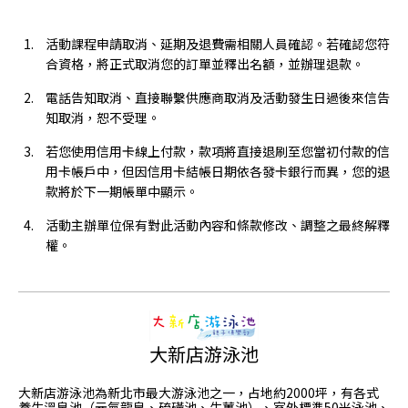
活動課程申請取消、延期及退費需相關人員確認。若確認您符
合資格，將正式取消您的訂單並釋出名額，並辦理退款。
電話告知取消、直接聯繫供應商取消及活動發生日過後來信告
知取消，恕不受理。
若您使用信用卡線上付款，款項將直接退刷至您當初付款的信
用卡帳戶中，但因信用卡結帳日期依各發卡銀行而異，您的退
款將於下一期帳單中顯示。
活動主辦單位保有對此活動內容和條款修改、調整之最終解釋
權。
大新店游泳池
大新店游泳池為新北市最大游泳池之一，占地約2000坪，有各式
養生溫泉池（元氣龍泉、硫磺池、生薑池）、室外標準50米泳池、