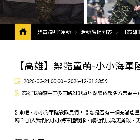
兒童/親子運動
活動課程列表
CURRE
【高雄
【高雄】樂酷童萌-小小海軍陸
2026-03-21 00:00 ~ 2026-12-31 23:59
高雄市前鎮區三多三路213號(地點請依報名方案為主)
🎖️ 來吧，小小海軍陸戰隊員們！ 🎖️ 您是否有一個
嗎？ 加入我們的小小海軍陸戰隊，讓他們成為更勇敢、