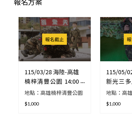
報名方案
報名截止
報
115/03/28 海陸-高雄
115/05/
楠梓清豐公園 14:00
新光三多店
報到
到
地點：高雄楠梓清豐公園
地點：高
$1,000
$1,000