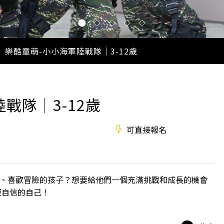
NT:
】樂酷童萌-小小海軍陸戰隊｜3-12歲
戰隊｜3-12歲
可直接報名
充滿能量、喜歡冒險的孩子？想要給他們一個充滿挑戰和成長的機會
更自信的自己！