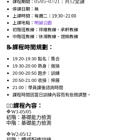
課程期間：
05/05~07/21｜共12堂課
停課日期：無
上課時間：每週二｜19:30~21:00
上課地點：
明誠公園
初階班教練：祥維教練、承軒教練
中階班教練：徐湘教練、煜銘教練
📝課程時間規劃：
19:20-19:30 點名｜集合
19:30-20:00 熱身｜做操
20:00-20:50 跑步｜訓練
20:50-21:00 收操｜伸展
21:00｜學員課後諮詢時間
課程時間因當日訓練內容而有些微調整。
🏃‍♀️課程內容：
🔷W1-05/05
初階：基礎能力檢測
中階：基礎能力檢測
🔷W2-05/12
初階：體感配速訓練