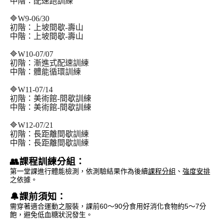
中階：配速跑訓練
🔷W9-06/30
初階：上坡間歇-壽山
中階：上坡間歇-壽山
🔷W10-07/07
初階：漸進式配速訓練
中階：體能循環訓練
🔷W11-07/14
初階：美術館-間歇訓練
中階：美術館-間歇訓練
🔷W12-07/21
初階：長距離間歇訓練
中階：長距離間歇訓練
👥課程訓練分組：
第一堂課進行體能檢測，依測驗結果作為後續
課程分組
、
強度安排
之依據。
🔔課前須知：
需穿著適合運動之服裝，課前60～90分食用好消化食物約5～7分
飽，避免低血糖狀況發生。