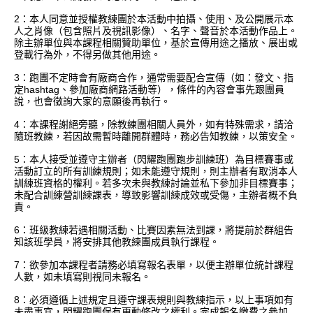
2：本人同意並授權教練團於本活動中拍攝、使用、及公開展示本
人之肖像（包含照片及視訊影像）、名字、聲音於本活動作品上。
除主辦單位與本課程相關贊助單位，基於宣傳用途之播放、展出或
登載行為外，不得另做其他用途。
3：跑團不定時會有廠商合作，通常需要配合宣傳（如：發文、指
定hashtag、參加廠商網路活動等），條件的內容會事先跟團員
說，也會徵詢大家的意願後再執行。
4：本課程謝絕旁聽，除教練團相關人員外，如有特殊需求，請洽
隨班教練，若因故需暫時離開群體時，務必告知教練，以策安全。
5：本人接受並遵守主辦者（閃耀跑團跑步訓練班）為目標賽事或
活動訂立的所有訓練規則；如未能遵守規則，則主辦者有取消本人
訓練班資格的權利。若多次未與教練討論並私下參加非目標賽事；
未配合訓練營訓練課表，導致影響訓練成效或受傷，主辦者概不負
責。
6：班級教練若遇相關活動、比賽因素無法到課，將提前於群組告
知該班學員，將安排其他教練團成員執行課程。
7：欲參加本課程者請務必填寫報名表單，以便主辦單位統計課程
人數，如未填寫則視同未報名。
8：必須遵循上述規定且遵守課表規則與教練指示，以上事項如有
未盡事宜，閃耀跑團保有更動修改之權利。完成報名繳費之參加