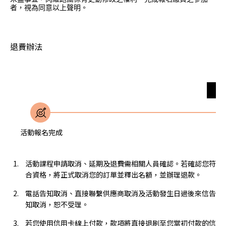
者，視為同意以上聲明。
退費辦法
無
活動報名完成
活動課程申請取消、延期及退費需相關人員確認。若確認您符
合資格，將正式取消您的訂單並釋出名額，並辦理退款。
電話告知取消、直接聯繫供應商取消及活動發生日過後來信告
知取消，恕不受理。
若您使用信用卡線上付款，款項將直接退刷至您當初付款的信