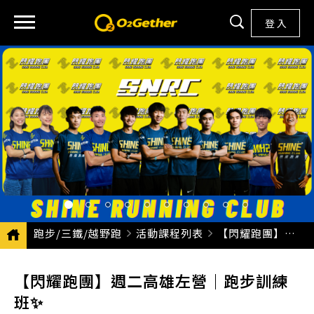
登 入
跑步/三鐵/越野跑
活動課程列表
CURRENT:
【閃耀跑團】週二高雄左營｜跑步訓練班✨
【閃耀跑團】週二高雄左營｜跑步訓練
班✨