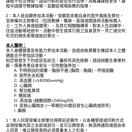
課程不包含保險，請自行斟酌是否另行加保。為維護課程安全，課
程中請遵守教練指導，並聽從現場助教的指導。
2：本人是自願參加本活動，並願意承擔自身的意外風險及責任，
並無權向主辦單位（包括教練、職員、直接或間接與活動有關人
士、工作人員或組織等）、及其它相關機構等，對本人在訓練中、
往返活動場地途中、活動中發生或其引致之自身意外、死亡或任何
形式的損失索償或追討責任。
本人聲明：
本人身體健康及有能力參加本活動，並經由執業醫生確認本人之體
適能合乎參加該活動。
如您曾發生下列症狀及狀況，屬猝死高危險群，請諮詢醫生專業判
斷，慎重考慮自身安全，切勿勉強參加。
A. 不明原因的頭暈、胸部不適 (胸悶、胸痛)、呼吸困難
B. 突然失去知覺
C. 高血壓 (>140/90mmHg)
D. 心臟病
E. 腎功能異常
F. 糖尿病
G. 高血脂 (總膽固醇>240mg/DI)
H. 家族心臟病史 (一等親在60歲前發生心臟病或猝死)
I. 癲癇
1：本人同意授權主辦單位得將前述著作，以各種管道或印刷方式
呈現授權內容之全部或部分、並可公開發表，無須再通知或經由本
人同意，唯公開發表時必須尊重本人之形象。