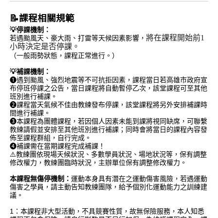
📝課程相關規範
💡停課機制：
將在課程開始前1
若遇颱風天、豪大雨、打雷等天候因素影響，
小時決定是否停課。
（一般雨勢狀態，課程正常進行。）
💡補課機制：
❶遇到颱風、強烈地震等不可抗拒因素，課程當日若高雄市政府宣
布停班停課之公告，當日課程將自動暫停乙次，該堂課程可至其他
班別進行補課。
❷課程當天氣候不佳由教練發布停課，該堂課程將另外安排補課時
間進行補課。
❸本課程為團體課程，若因個人因素未能到課將視同缺席，可聯繫
教練請假並安排至其他班別進行補課；同時會將當日的課程內容發
佈至課程群組，自行完成。
❹補課需在當期課程完成補課！
⚠️教練團依現場天候狀況、多數學員狀況、場地狀況等，保有調整
修改權力，教練團臨時狀況，主辦單位保有調整修改權力。
本課程無傷停機制：
運動本身具有潛在之運動傷害風險，若遇運動
傷害之學員，請主動告知教練團隊，給予個別化運動能力之訓練建
議。
1：本課程非大型活動，不具競賽性質，故無保險服務，本人知悉