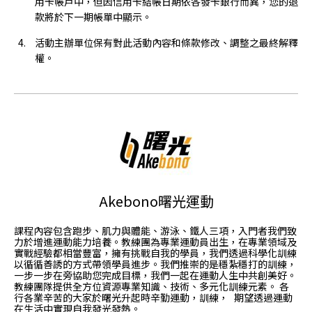
用卡帳戶中，但因信用卡結帳日期依各發卡銀行而異，您的退
款將於下一期帳單中顯示。
活動主辦單位保有對此活動內容和條款修改、調整之最終解釋
權。
Akebono曙光運動
課程內容包含跑步、肌力與體能、游泳、鐵人三項，入門者我們致
力於增進運動能力培養。教練團為專業運動員出生，在專業領域及
實戰經驗都相當豐富，擁有挑戰自我的學員，我們透過科學化訓練
以循循善誘的方式帶領學員進步。我們推崇的是穩紮穩打的訓練，
一步一步在旁協助您完成目標，我們一起在運動人生中共創美好。
教練團隊提供全方位資源專業知識、技術、多元化訓練元素。 各
行各業辛苦的大家於曙光升起時辛勤運動，訓練， 期望透過運動
在生活中實現自我發光發熱。