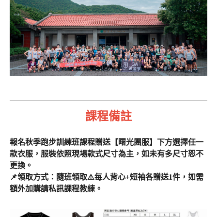
課程備註
報名秋季跑步訓練班課程贈送
【
曙光團服】
下方選擇任一
款衣服，
服裝依照現場款式尺寸為主，如未有多尺寸恕不
更換。
📌領取方式：隨班領取
⚠️每人背心+短袖各贈送
1件，如需
額外加購請私訊課程教練。