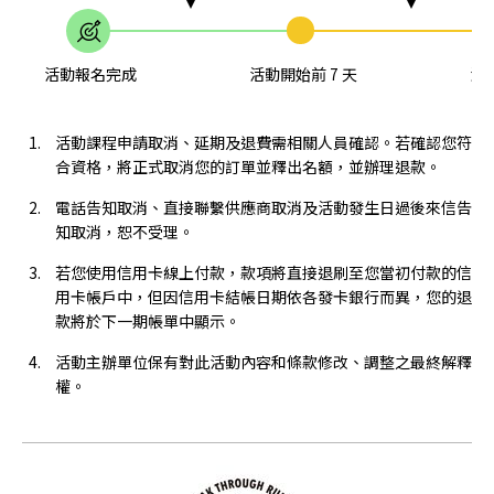
活動報名完成
活動開始前 7 天
活動
活動課程申請取消、延期及退費需相關人員確認。若確認您符
合資格，將正式取消您的訂單並釋出名額，並辦理退款。
電話告知取消、直接聯繫供應商取消及活動發生日過後來信告
知取消，恕不受理。
若您使用信用卡線上付款，款項將直接退刷至您當初付款的信
用卡帳戶中，但因信用卡結帳日期依各發卡銀行而異，您的退
款將於下一期帳單中顯示。
活動主辦單位保有對此活動內容和條款修改、調整之最終解釋
權。