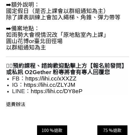
➡️額外說明：
國定假日（是否上課會以群組通知為主）
除了課表訓練上會加入繩梯、角錐、彈力帶等
➡️備案地點：
如雨勢大會視情況改「原地點室內上課」
圓山花博or臺北田徑場
以群組通知為主️
🙋‍♂
預約課程、諮詢歡迎點擊上方【報名前發問】
或私訊 O2Gether 粉專將會有專人回覆您
FB：
https://lihi.cc/xXXZZ
IG：
https://lihi.cc/ZLYJM
LINE：
https://lihi.cc/DY8eP
退費辦法
100 %退款
75 %退款