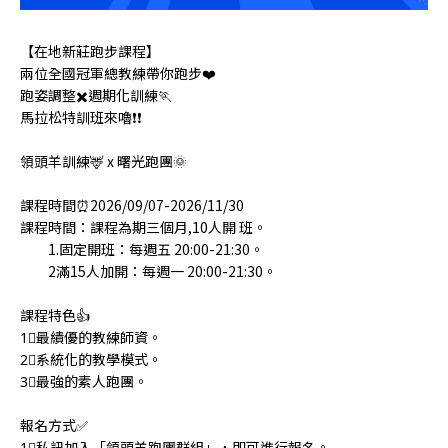
【在地新莊跑步課程】
兩位全國冠軍總教練帶你跑步❤️
跑姿調整✖️週期化訓練🏃
馬拉松特訓班來嚕❗️❗️
領頭羊訓練🦌 x 曙光跑團🌞
課程時間⏰2026/09/07-2026/11/30
課程時間：課程為期三個月,10人開 班。
1.固定開班：每週五 20:00-21:30。
2滿15人加開：每週一 20:00-21:30。
課程特色👍
1⃣️最績優的教練師資。
2⃣️系統化的教學模式。
3⃣️最強的素人跑團。
報名方式✅
1⃣️私訊加入「領頭羊跑團群組」，即可進行報名。