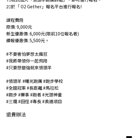
2⃣️於「 O2 Gether」報名平台進行報名!
課程費用
原價: 9,000元
新生優惠價: 6,000元(限前10位報名者)
續報優惠價: 5,500元。
#不要害怕夢想太瘋狂
#我將帶領你一起飛翔
#只要想變強就來領頭羊
#領頭羊 #曙光跑團 #跑步學校
#全國冠軍 #長距離 #馬拉松
#跑步 #賽事 #跑者 #光頭神童
#三鐵 #田徑 #專長 #奧運項目
退費辦法