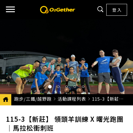
登 入
跑步/三鐵/越野跑
活動課程列表
CURRENT:
115-3【新莊】 領頭羊訓練 X 曙光跑團｜馬拉松衝刺班
115-3【新莊】 領頭羊訓練 X 曙光跑團
｜馬拉松衝刺班