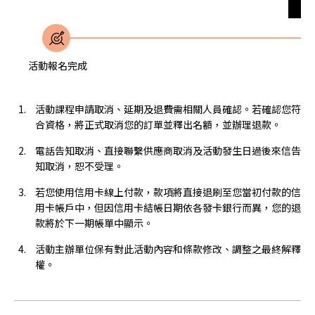
無
活動報名完成
活動課程申請取消、延期及退費需相關人員確認。若確認您符
合資格，將正式取消您的訂單並釋出名額，並辦理退款。
電話告知取消、直接聯繫供應商取消及活動發生日過後來信告
知取消，恕不受理。
若您使用信用卡線上付款，款項將直接退刷至您當初付款的信
用卡帳戶中，但因信用卡結帳日期依各發卡銀行而異，您的退
款將於下一期帳單中顯示。
活動主辦單位保有對此活動內容和條款修改、調整之最終解釋
權。