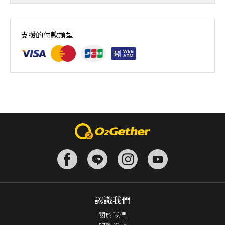
120分鐘成人網球團體課48週上完96堂｜96 sessions of
120-minute adult group tennis classes in 48 weeks.
支援的付款類型
認識我們
關於我們