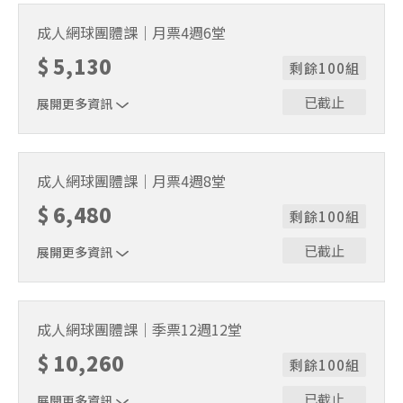
120分鐘成人網球團體課4週上完4堂｜4 sessions of 120-
minute adult group tennis classes in 4 weeks.
成人網球團體課｜月票4週6堂
$
5,130
剩餘100組
已截止
展開更多資訊
120分鐘成人網球團體課4週上完6堂｜6 sessions of 120-
minute adult group tennis classes in 4 weeks.
成人網球團體課｜月票4週8堂
$
6,480
剩餘100組
已截止
展開更多資訊
120分鐘成人網球團體課4週上完8堂｜8 sessions of 120-
minute adult group tennis classes in 4 weeks.
成人網球團體課｜季票12週12堂
$
10,260
剩餘100組
已截止
展開更多資訊