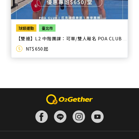
球類運動
臺北市
【雙連】L2 中階團課：可單/雙人報名 POA CLUB
NT$ 650 起