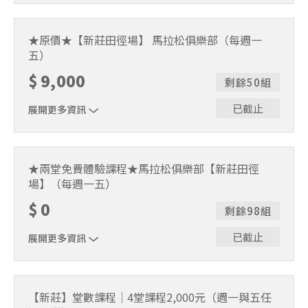
於課程期間內（114/9/1-114/11/28），每週一與五課程上
到飽，總堂數25堂（單堂費用220元）。
★原價★【新莊田徑場】 馬拉松俱樂部（每週一
五）
$
9,000
剩餘50組
已截止
展開更多資訊
於課程期間內（114/9/1-114/11/28），每週一與五課程上
到飽，總堂數25堂（單堂費用360元）。
★兩堂免費體驗課程★馬拉松俱樂部【新莊田徑
場】（每週一五）
$
0
剩餘98組
已截止
展開更多資訊
每人一生限體驗乙次，於開課後免費體驗兩堂，請加 line@
預約。
【新莊】堂數課程｜4堂課程2,000元（週一與五任