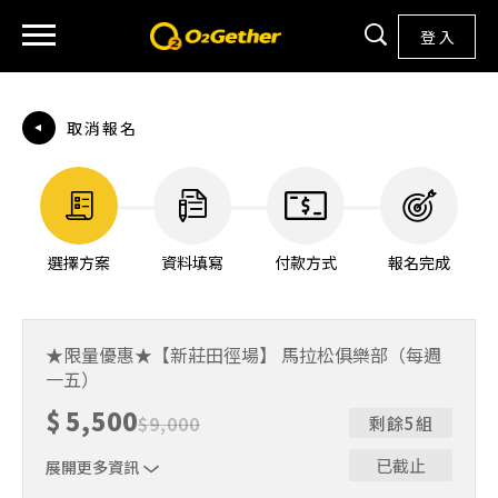
登 入
取消報名
選擇方案
資料填寫
付款方式
報名完成
★限量優惠★【新莊田徑場】 馬拉松俱樂部（每週
一五）
$
5,500
$
9,000
剩餘5組
已截止
展開更多資訊