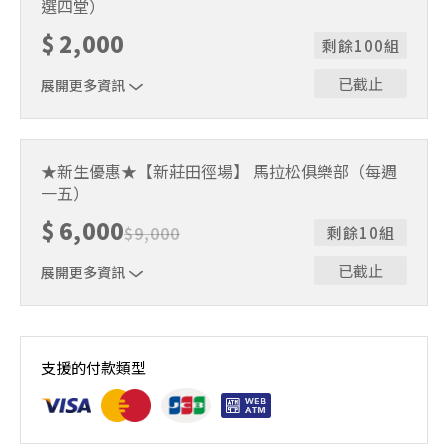
選四堂）
$
2,000
剩餘100組
已截止
展開更多資訊
本季3個月內（114/9/1-114/11/28），可任選4堂課程。
★新生優惠★【新莊田徑場】 馬拉松俱樂部（每週
一五）
$
6,000
$
9,000
剩餘10組
已截止
展開更多資訊
於課程期間內（114/9/1-114/11/28），每週一與五課程上
到飽，總堂數25堂（單堂費用240 元）。
支援的付款類型