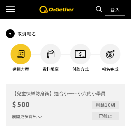
登 入
取消報名
選擇方案
資料填寫
付款方式
報名完成
【兒童快樂防身術】適合小一～小六的小學員
$
500
剩餘10組
已截止
展開更多資訊