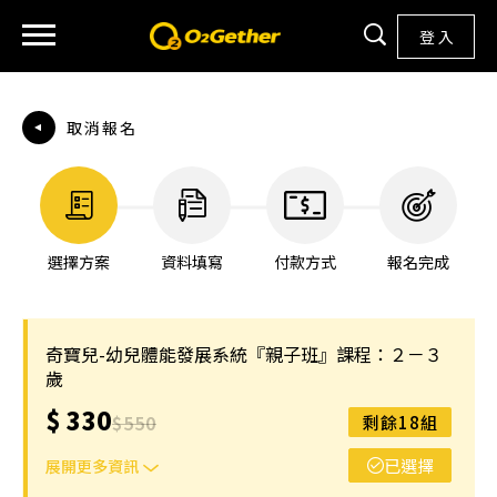
登 入
取消報名
選擇方案
資料填寫
付款方式
報名完成
奇寶兒-幼兒體能發展系統『親子班』課程：２－３
歲
$
330
$
550
剩餘18組
已選擇
展開更多資訊