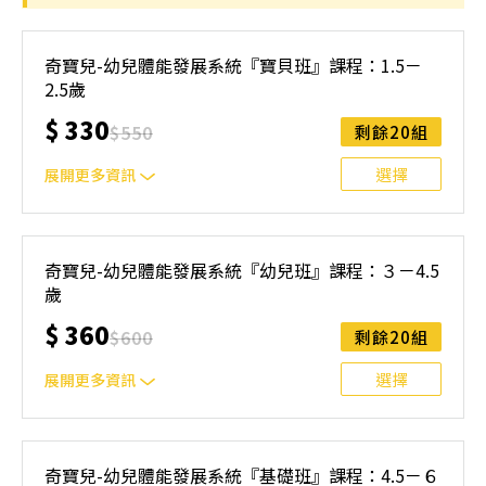
親 子 班 2-3歲 親子班體能課程：親子共學，動感啟航！ 專
為2-3歲寶貝設計的體能課程，結合專業指導與親子互動，
奇寶兒-幼兒體能發展系統『寶貝班』課程：1.5－
讓孩子在家長的陪伴下探索身體潛能，建立自信與動作協調
2.5歲
能力，並在遊戲中快樂成長！
$
330
$
550
剩餘20組
選擇
展開更多資訊
親子陪伴，一起探索成長 這是一堂專為1.5至2.5歲寶貝量身
打造的親子共學課程，讓孩子在熟悉與信任的陪伴中，透過
奇寶兒-幼兒體能發展系統『幼兒班』課程：３－4.5
遊戲探索世界、認知體驗、發展動作協調，培養學習自信與
歲
安全感！
$
360
$
600
剩餘20組
選擇
展開更多資訊
專注、挑戰、全面發展！ 專為3歲以上孩子設計的體能課
程，結合體操項目與系統性訓練，幫助孩子在挑戰中提升體
奇寶兒-幼兒體能發展系統『基礎班』課程：4.5－６