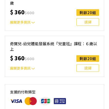
能、感統與自信，為身心發展奠定堅實基礎！
歲
$
360
$
600
剩餘20組
選擇
展開更多資訊
專注、挑戰、全面發展！ 專為4.5歲以上孩子設計的體能課
程，結合體操項目與系統性訓練，幫助孩子在挑戰中提升體
奇寶兒-幼兒體能發展系統『兒童班』課程：６歲以
能、感統與自信，為身心發展奠定堅實基礎！
上
$
360
$
600
剩餘20組
選擇
展開更多資訊
專注、挑戰、全面發展！ 專為6歲以上孩子設計的體能課
程，結合體操項目與系統性訓練，幫助孩子在挑戰中提升體
支援的付款類型
能、感統與自信，為身心發展奠定堅實基礎！