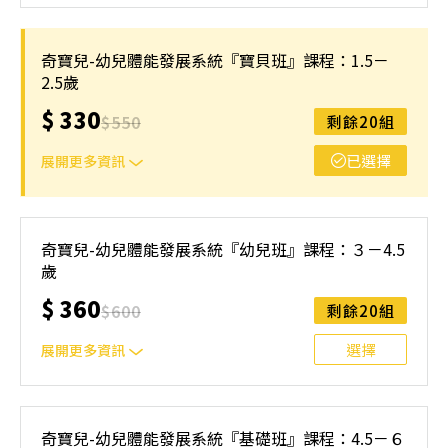
親 子 班 2-3歲 親子班體能課程：親子共學，動感啟航！ 專
為2-3歲寶貝設計的體能課程，結合專業指導與親子互動，
奇寶兒-幼兒體能發展系統『寶貝班』課程：1.5－
讓孩子在家長的陪伴下探索身體潛能，建立自信與動作協調
2.5歲
能力，並在遊戲中快樂成長！
$
330
$
550
剩餘20組
已選擇
展開更多資訊
親子陪伴，一起探索成長 這是一堂專為1.5至2.5歲寶貝量身
打造的親子共學課程，讓孩子在熟悉與信任的陪伴中，透過
奇寶兒-幼兒體能發展系統『幼兒班』課程：３－4.5
遊戲探索世界、認知體驗、發展動作協調，培養學習自信與
歲
安全感！
$
360
$
600
剩餘20組
選擇
展開更多資訊
專注、挑戰、全面發展！ 專為3歲以上孩子設計的體能課
程，結合體操項目與系統性訓練，幫助孩子在挑戰中提升體
奇寶兒-幼兒體能發展系統『基礎班』課程：4.5－６