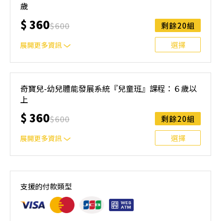
能、感統與自信，為身心發展奠定堅實基礎！
歲
$
360
$
600
剩餘20組
選擇
展開更多資訊
專注、挑戰、全面發展！ 專為4.5歲以上孩子設計的體能課
程，結合體操項目與系統性訓練，幫助孩子在挑戰中提升體
奇寶兒-幼兒體能發展系統『兒童班』課程：６歲以
能、感統與自信，為身心發展奠定堅實基礎！
上
$
360
$
600
剩餘20組
選擇
展開更多資訊
專注、挑戰、全面發展！ 專為6歲以上孩子設計的體能課
程，結合體操項目與系統性訓練，幫助孩子在挑戰中提升體
支援的付款類型
能、感統與自信，為身心發展奠定堅實基礎！