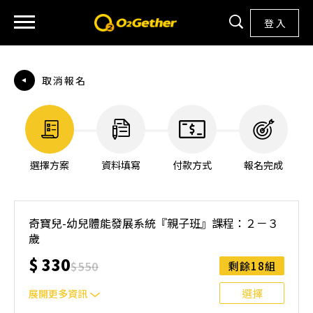
登 入
取消報名
選擇方案
資料填寫
付款方式
報名完成
奇寶兒-幼兒體能發展系統『親子班』課程：２－３
歲
$
330
$
550
剩餘18組
選擇
展開更多資訊