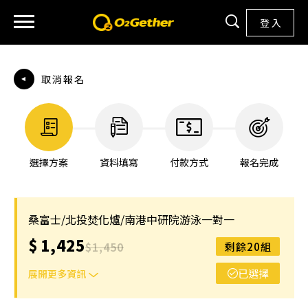
登 入
取消報名
選擇方案
資料填寫
付款方式
報名完成
桑富士/北投焚化爐/南港中研院游泳一對一
$
1,425
$
1,450
剩餘20組
已選擇
展開更多資訊