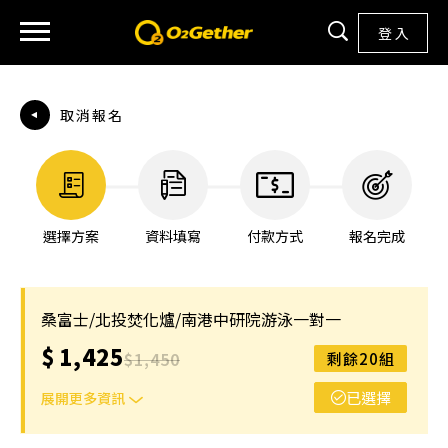
登 入
取消報名
選擇方案
資料填寫
付款方式
報名完成
桑富士/北投焚化爐/南港中研院游泳一對一
$
1,425
$
1,450
剩餘20組
已選擇
展開更多資訊